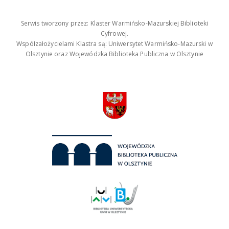
Serwis tworzony przez: Klaster Warmińsko-Mazurskiej Biblioteki
Cyfrowej.
Współzałożycielami Klastra są: Uniwersytet Warmińsko-Mazurski w
Olsztynie oraz Wojewódzka Biblioteka Publiczna w Olsztynie