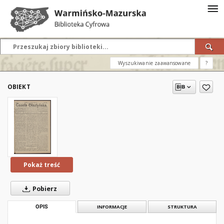
Wyszukiwanie zaawansowane
?
OBIEKT
Pokaż treść
Pobierz
OPIS
INFORMACJE
STRUKTURA