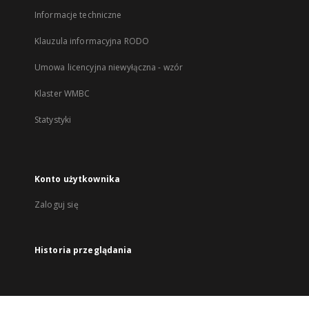
Informacje techniczne
Klauzula informacyjna RODO
Umowa licencyjna niewyłączna - wzór
Klaster WMBC
Statystyki
Konto użytkownika
Zaloguj się
Historia przeglądania