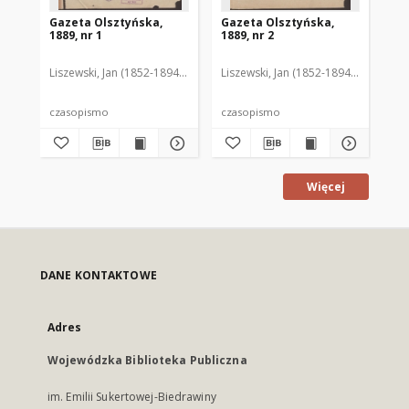
Gazeta Olsztyńska,
Gazeta Olsztyńska,
Ga
1889, nr 1
1889, nr 2
188
Liszewski, Jan (1852-1894). Red.
Liszewski, Jan (1852-1894). Red.
Lis
czasopismo
czasopismo
cz
Więcej
DANE KONTAKTOWE
Adres
Wojewódzka Biblioteka Publiczna
im. Emilii Sukertowej-Biedrawiny