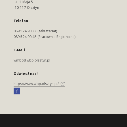
ul. 1 Maja 5
10-117 Olsztyn
Telefon
089 524 90 32 (sekretariat)
089 524 90 48 (Pracownia Regionalna)
E-Mail
wmbc@wbp.olsztyn.pl
Odwiedź nas!
https://www.wbp.olsztyn.pl/