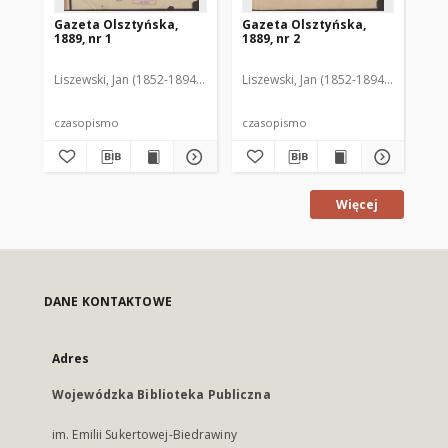
Gazeta Olsztyńska,
Gazeta Olsztyńska,
Ga
1889, nr 1
1889, nr 2
188
Liszewski, Jan (1852-1894). Red.
Liszewski, Jan (1852-1894). Red.
Lis
czasopismo
czasopismo
cz
Więcej
DANE KONTAKTOWE
Adres
Wojewódzka Biblioteka Publiczna
im. Emilii Sukertowej-Biedrawiny