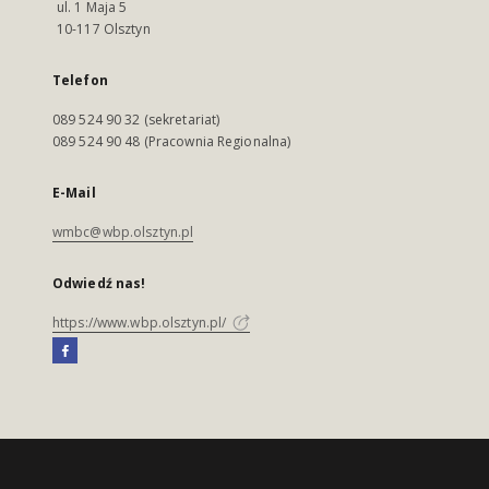
ul. 1 Maja 5
10-117 Olsztyn
Telefon
089 524 90 32 (sekretariat)
089 524 90 48 (Pracownia Regionalna)
E-Mail
wmbc@wbp.olsztyn.pl
Odwiedź nas!
https://www.wbp.olsztyn.pl/