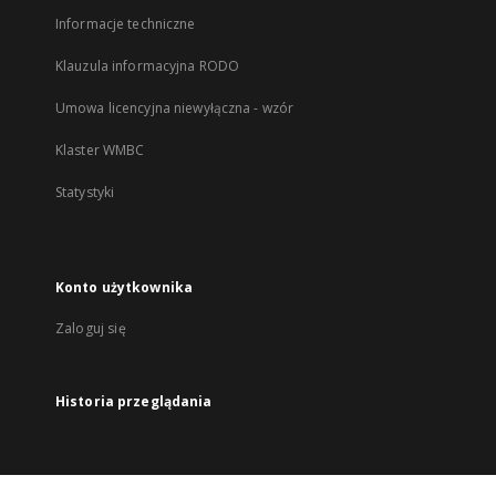
Informacje techniczne
Klauzula informacyjna RODO
Umowa licencyjna niewyłączna - wzór
Klaster WMBC
Statystyki
Konto użytkownika
Zaloguj się
Historia przeglądania