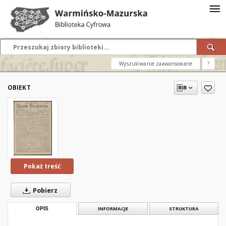
Wyszukiwanie zaawansowane
?
OBIEKT
Pokaż treść
Pobierz
OPIS
INFORMACJE
STRUKTURA