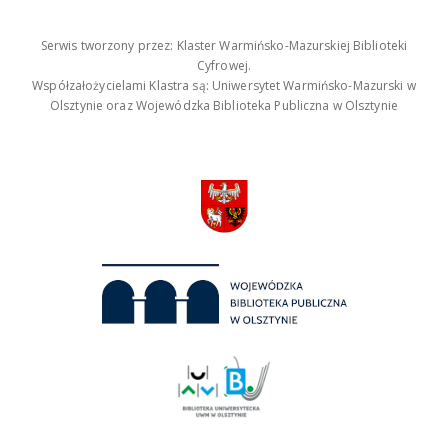
Serwis tworzony przez: Klaster Warmińsko-Mazurskiej Biblioteki
Cyfrowej.
Współzałożycielami Klastra są: Uniwersytet Warmińsko-Mazurski w
Olsztynie oraz Wojewódzka Biblioteka Publiczna w Olsztynie