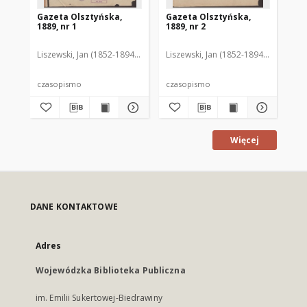
Gazeta Olsztyńska,
Gazeta Olsztyńska,
Ga
1889, nr 1
1889, nr 2
188
Liszewski, Jan (1852-1894). Red.
Liszewski, Jan (1852-1894). Red.
Lis
czasopismo
czasopismo
cz
Więcej
DANE KONTAKTOWE
Adres
Wojewódzka Biblioteka Publiczna
im. Emilii Sukertowej-Biedrawiny