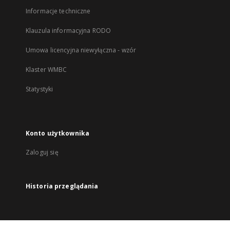
Informacje techniczne
Klauzula informacyjna RODO
Umowa licencyjna niewyłączna - wzór
Klaster WMBC
Statystyki
Konto użytkownika
Zaloguj się
Historia przeglądania