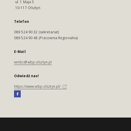
ul. 1 Maja 5
10-117 Olsztyn
Telefon
089 524 90 32 (sekretariat)
089 524 90 48 (Pracownia Regionalna)
E-Mail
wmbc@wbp.olsztyn.pl
Odwiedź nas!
https://www.wbp.olsztyn.pl/