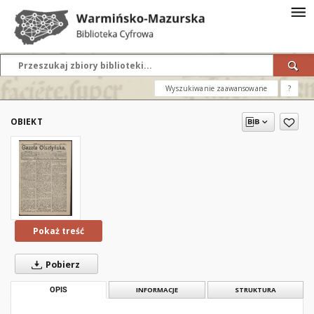
Wyszukiwanie zaawansowane
?
OBIEKT
Pokaż treść
Pobierz
OPIS
INFORMACJE
STRUKTURA