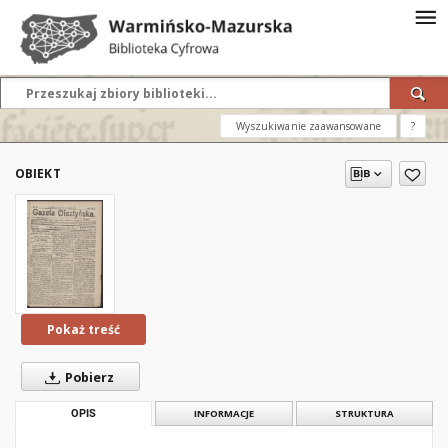
Wyszukiwanie zaawansowane
?
OBIEKT
Pokaż treść
Pobierz
OPIS
INFORMACJE
STRUKTURA