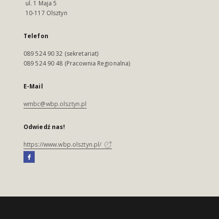
ul. 1 Maja 5
10-117 Olsztyn
Telefon
089 524 90 32 (sekretariat)
089 524 90 48 (Pracownia Regionalna)
E-Mail
wmbc@wbp.olsztyn.pl
Odwiedź nas!
https://www.wbp.olsztyn.pl/