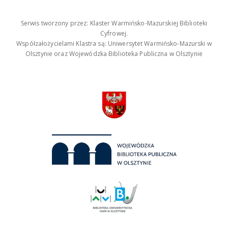
Serwis tworzony przez: Klaster Warmińsko-Mazurskiej Biblioteki
Cyfrowej.
Współzałożycielami Klastra są: Uniwersytet Warmińsko-Mazurski w
Olsztynie oraz Wojewódzka Biblioteka Publiczna w Olsztynie