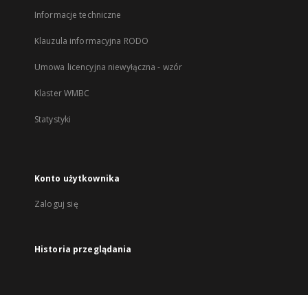
Informacje techniczne
Klauzula informacyjna RODO
Umowa licencyjna niewyłączna - wzór
Klaster WMBC
Statystyki
Konto użytkownika
Zaloguj się
Historia przeglądania