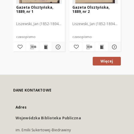
Gazeta Olsztyńska,
Gazeta Olsztyńska,
Ga
1889, nr 1
1889, nr 2
188
Liszewski, Jan (1852-1894). Red.
Liszewski, Jan (1852-1894). Red.
Lis
czasopismo
czasopismo
cz
Więcej
DANE KONTAKTOWE
Adres
Wojewódzka Biblioteka Publiczna
im. Emilii Sukertowej-Biedrawiny