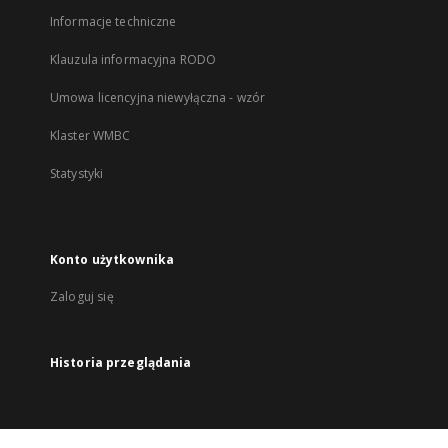
Informacje techniczne
Klauzula informacyjna RODO
Umowa licencyjna niewyłączna - wzór
Klaster WMBC
Statystyki
Konto użytkownika
Zaloguj się
Historia przeglądania