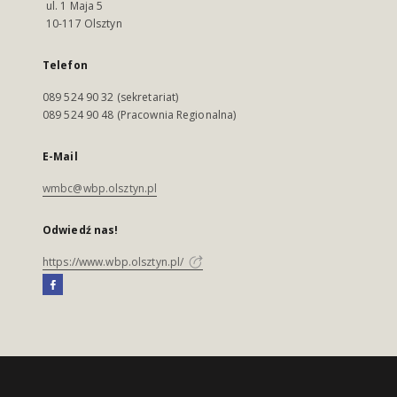
ul. 1 Maja 5
10-117 Olsztyn
Telefon
089 524 90 32 (sekretariat)
089 524 90 48 (Pracownia Regionalna)
E-Mail
wmbc@wbp.olsztyn.pl
Odwiedź nas!
https://www.wbp.olsztyn.pl/