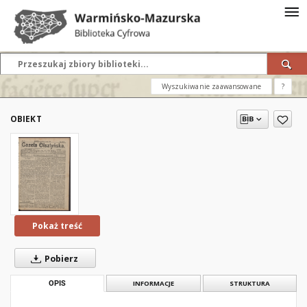
Wyszukiwanie zaawansowane
?
OBIEKT
Pokaż treść
Pobierz
OPIS
INFORMACJE
STRUKTURA