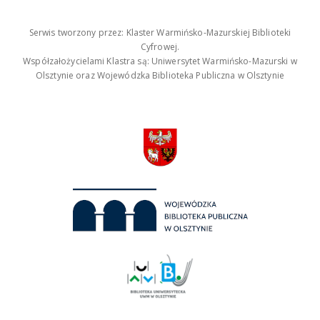
Serwis tworzony przez: Klaster Warmińsko-Mazurskiej Biblioteki
Cyfrowej.
Współzałożycielami Klastra są: Uniwersytet Warmińsko-Mazurski w
Olsztynie oraz Wojewódzka Biblioteka Publiczna w Olsztynie