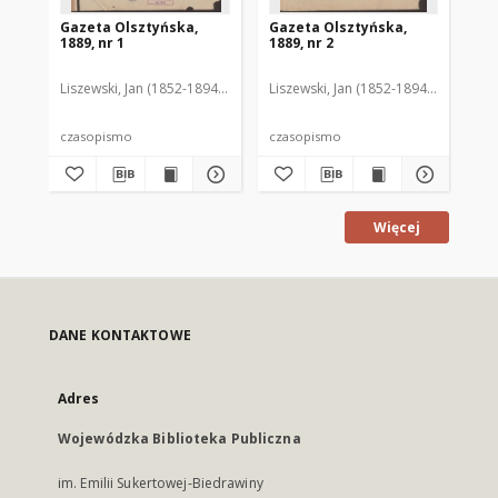
Gazeta Olsztyńska,
Gazeta Olsztyńska,
Ga
1889, nr 1
1889, nr 2
188
Liszewski, Jan (1852-1894). Red.
Liszewski, Jan (1852-1894). Red.
Lis
czasopismo
czasopismo
cz
Więcej
DANE KONTAKTOWE
Adres
Wojewódzka Biblioteka Publiczna
im. Emilii Sukertowej-Biedrawiny