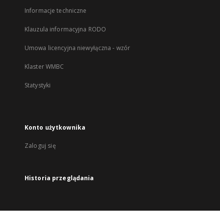
Informacje techniczne
Klauzula informacyjna RODO
Umowa licencyjna niewyłączna - wzór
Klaster WMBC
Statystyki
Konto użytkownika
Zaloguj się
Historia przeglądania