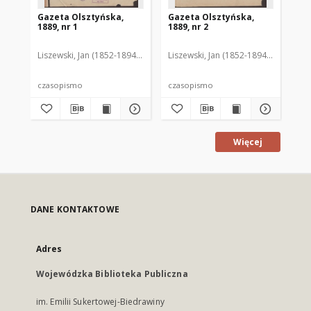
Gazeta Olsztyńska,
Gazeta Olsztyńska,
Ga
1889, nr 1
1889, nr 2
188
Liszewski, Jan (1852-1894). Red.
Liszewski, Jan (1852-1894). Red.
Lis
czasopismo
czasopismo
cz
Więcej
DANE KONTAKTOWE
Adres
Wojewódzka Biblioteka Publiczna
im. Emilii Sukertowej-Biedrawiny