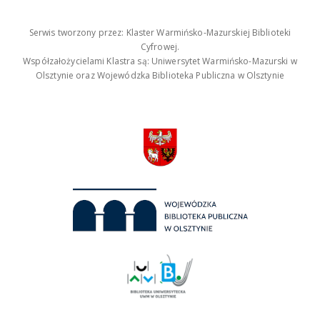
Serwis tworzony przez: Klaster Warmińsko-Mazurskiej Biblioteki
Cyfrowej.
Współzałożycielami Klastra są: Uniwersytet Warmińsko-Mazurski w
Olsztynie oraz Wojewódzka Biblioteka Publiczna w Olsztynie