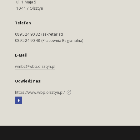
ul. 1 Maja 5
10-117 Olsztyn
Telefon
089 524 90 32 (sekretariat)
089 524 90 48 (Pracownia Regionalna)
E-Mail
wmbc@wbp.olsztyn.pl
Odwiedź nas!
https://www.wbp.olsztyn.pl/