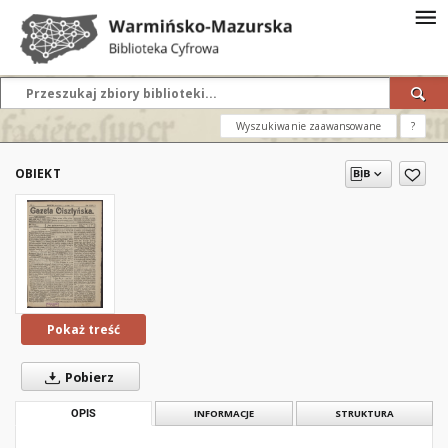
Wyszukiwanie zaawansowane
?
OBIEKT
Pokaż treść
Pobierz
OPIS
INFORMACJE
STRUKTURA