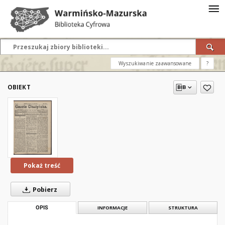
Wyszukiwanie zaawansowane
?
OBIEKT
Pokaż treść
Pobierz
OPIS
INFORMACJE
STRUKTURA