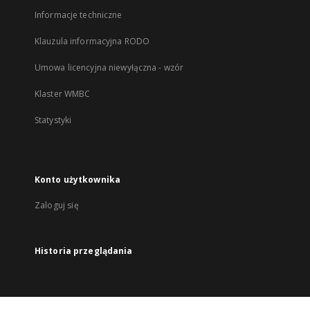
Informacje techniczne
Klauzula informacyjna RODO
Umowa licencyjna niewyłączna - wzór
Klaster WMBC
Statystyki
Konto użytkownika
Zaloguj się
Historia przeglądania