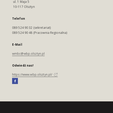
ul. 1 Maja 5
10-117 Olsztyn
Telefon
089 524 90 32 (sekretariat)
089 524 90 48 (Pracownia Regionalna)
E-Mail
wmbc@wbp.olsztyn.pl
Odwiedź nas!
https://www.wbp.olsztyn.pl/