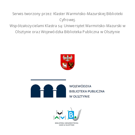
Serwis tworzony przez: Klaster Warmińsko-Mazurskiej Biblioteki
Cyfrowej.
Współzałożycielami Klastra są: Uniwersytet Warmińsko-Mazurski w
Olsztynie oraz Wojewódzka Biblioteka Publiczna w Olsztynie