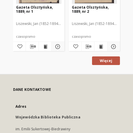
Gazeta Olsztyńska,
Gazeta Olsztyńska,
Ga
1889, nr 1
1889, nr 2
188
Liszewski, Jan (1852-1894). Red.
Liszewski, Jan (1852-1894). Red.
Lis
czasopismo
czasopismo
cz
Więcej
DANE KONTAKTOWE
Adres
Wojewódzka Biblioteka Publiczna
im. Emilii Sukertowej-Biedrawiny