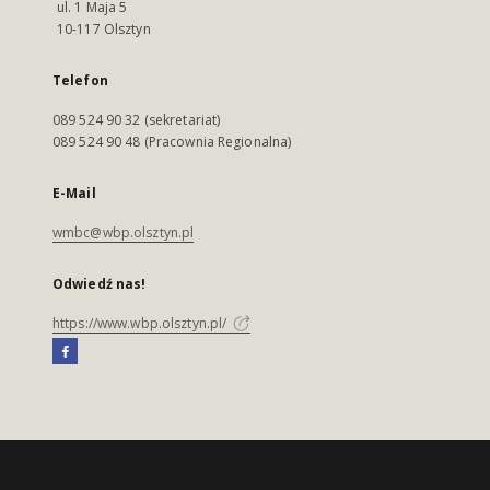
ul. 1 Maja 5
10-117 Olsztyn
Telefon
089 524 90 32 (sekretariat)
089 524 90 48 (Pracownia Regionalna)
E-Mail
wmbc@wbp.olsztyn.pl
Odwiedź nas!
https://www.wbp.olsztyn.pl/