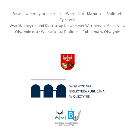
Serwis tworzony przez: Klaster Warmińsko-Mazurskiej Biblioteki
Cyfrowej.
Współzałożycielami Klastra są: Uniwersytet Warmińsko-Mazurski w
Olsztynie oraz Wojewódzka Biblioteka Publiczna w Olsztynie