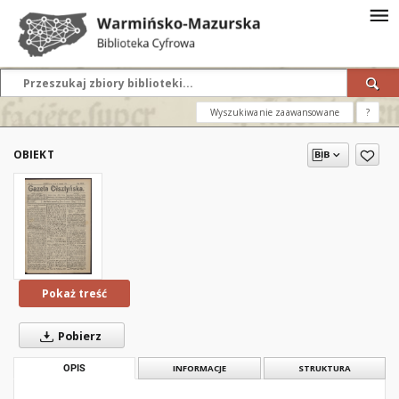
Wyszukiwanie zaawansowane
?
OBIEKT
Pokaż treść
Pobierz
OPIS
INFORMACJE
STRUKTURA