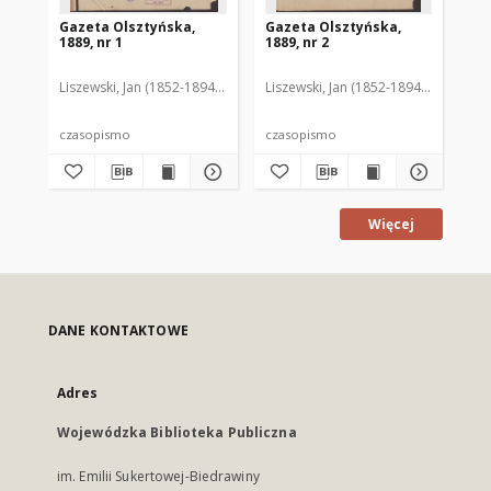
Gazeta Olsztyńska,
Gazeta Olsztyńska,
Ga
1889, nr 1
1889, nr 2
188
Liszewski, Jan (1852-1894). Red.
Liszewski, Jan (1852-1894). Red.
Lis
czasopismo
czasopismo
cz
Więcej
DANE KONTAKTOWE
Adres
Wojewódzka Biblioteka Publiczna
im. Emilii Sukertowej-Biedrawiny