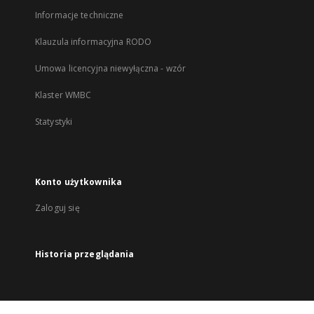
Informacje techniczne
Klauzula informacyjna RODO
Umowa licencyjna niewyłączna - wzór
Klaster WMBC
Statystyki
Konto użytkownika
Zaloguj się
Historia przeglądania