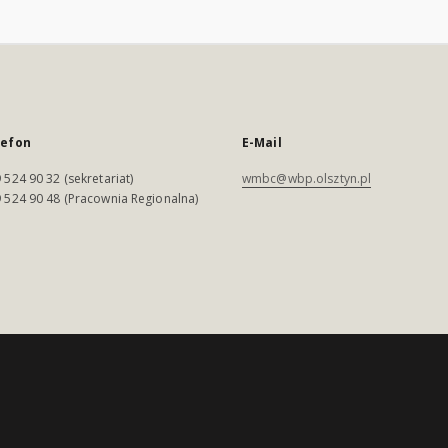
lefon
E-Mail
 524 90 32 (sekretariat)
wmbc@wbp.olsztyn.pl
 524 90 48 (Pracownia Regionalna)