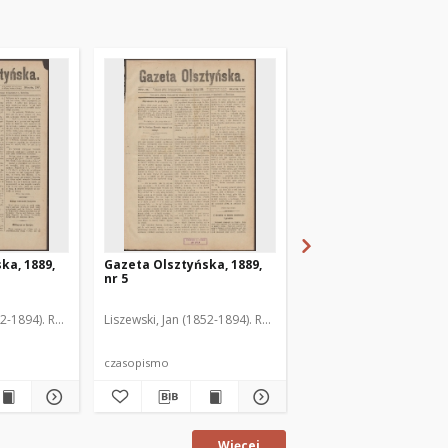
ka, 1889,
Gazeta Olsztyńska, 1889,
Gazeta Olsztyńska, 1
nr 5
nr 6
52-1894). Red.
Liszewski, Jan (1852-1894). Red.
Liszewski, Jan (1852-189
czasopismo
czasopismo
Więcej