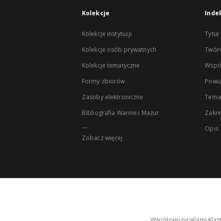
Kolekcje
Inde
Kolekcje instytucji
Tytuł
Kolekcje osób prywatnych
Twór
Kolekcje tematyczne
Wspó
Formy zbiorów
Powią
Zasoby elektroniczne
Tema
Bibliografia Warmii i Mazur
Zakr
...
Opis
Zobacz więcej
Współzałożycielami Klas