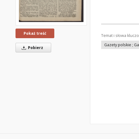
Pokaż treść
Temat i słowa klucz
Gazety polskie ; G
Pobierz