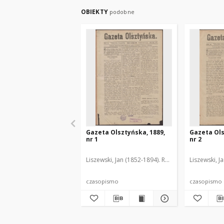
OBIEKTY
podobne
Gazeta Olsztyńska, 1889,
Gazeta Ols
nr 1
nr 2
Liszewski, Jan (1852-1894). Red.
Liszewski, J
czasopismo
czasopismo