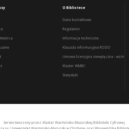
ksy
O Bibliotece
Dane kontaktowe
ca
Regulamin
łtwórca
Informacje techniczne
zanie
Klauzula informacyjna RODO
t
Umowa licencyjna niewyłączna - wzór
es
Klaster WMBC
Statystyki
Serwis tworzony przez: Klaster Warmińsko-Mazurskiej Biblioteki Cyfrowej.
tra są: Uniwersytet Warmińsko-Mazurski w Olsztynie oraz Wojewódzka Bibliote