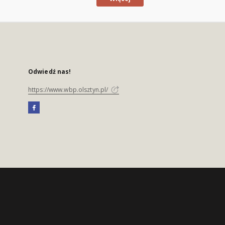
Odwiedź nas!
https://www.wbp.olsztyn.pl/