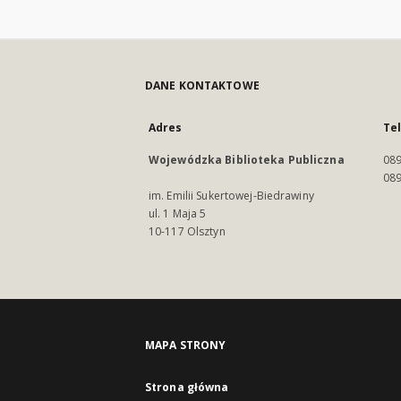
DANE KONTAKTOWE
Adres
Te
Wojewódzka Biblioteka Publiczna
089
089
im. Emilii Sukertowej-Biedrawiny
ul. 1 Maja 5
10-117 Olsztyn
MAPA STRONY
Strona główna