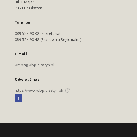
ul. 1 Maja 5
10-117 Olsztyn
Telefon
089 524 90 32 (sekretariat)
089 524 90 48 (Pracownia Regionalna)
E-Mail
wmbc@wbp.olsztyn.pl
Odwiedź nas!
https://www.wbp.olsztyn.pl/