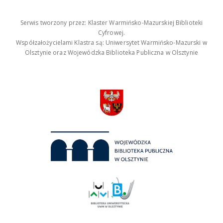
Serwis tworzony przez: Klaster Warmińsko-Mazurskiej Biblioteki
Cyfrowej.
Współzałożycielami Klastra są: Uniwersytet Warmińsko-Mazurski w
Olsztynie oraz Wojewódzka Biblioteka Publiczna w Olsztynie