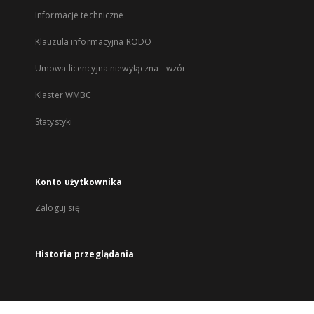
Informacje techniczne
Klauzula informacyjna RODO
Umowa licencyjna niewyłączna - wzór
Klaster WMBC
Statystyki
Konto użytkownika
Zaloguj się
Historia przeglądania