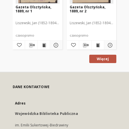
Gazeta Olsztyńska,
Gazeta Olsztyńska,
Ga
1889, nr 1
1889, nr 2
188
Liszewski, Jan (1852-1894). Red.
Liszewski, Jan (1852-1894). Red.
Lis
czasopismo
czasopismo
cz
Więcej
DANE KONTAKTOWE
Adres
Wojewódzka Biblioteka Publiczna
im. Emilii Sukertowej-Biedrawiny