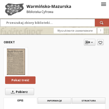
Wyszukiwanie zaawansowane
?
OBIEKT
Pokaż treść
Pobierz
OPIS
INFORMACJE
STRUKTURA