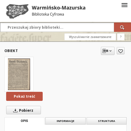
Wyszukiwanie zaawansowane
?
OBIEKT
Pokaż treść
Pobierz
OPIS
INFORMACJE
STRUKTURA