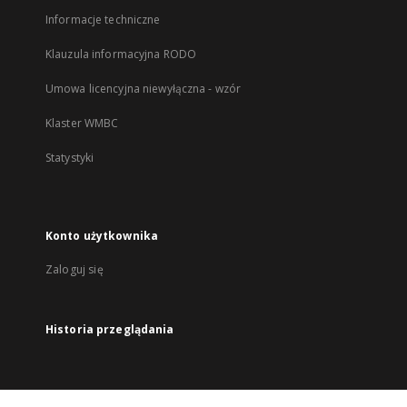
Informacje techniczne
Klauzula informacyjna RODO
Umowa licencyjna niewyłączna - wzór
Klaster WMBC
Statystyki
Konto użytkownika
Zaloguj się
Historia przeglądania