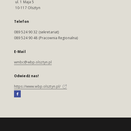
ul. 1 Maja 5
10-117 Olsztyn
Telefon
089 524 90 32 (sekretariat)
089 524 90 48 (Pracownia Regionalna)
E-Mail
wmbc@wbp.olsztyn.pl
Odwiedź nas!
https://www.wbp.olsztyn.pl/