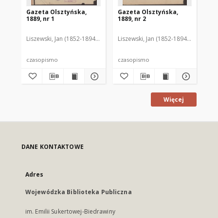
Gazeta Olsztyńska,
Gazeta Olsztyńska,
Ga
1889, nr 1
1889, nr 2
188
Liszewski, Jan (1852-1894). Red.
Liszewski, Jan (1852-1894). Red.
Lis
czasopismo
czasopismo
cz
Więcej
DANE KONTAKTOWE
Adres
Wojewódzka Biblioteka Publiczna
im. Emilii Sukertowej-Biedrawiny