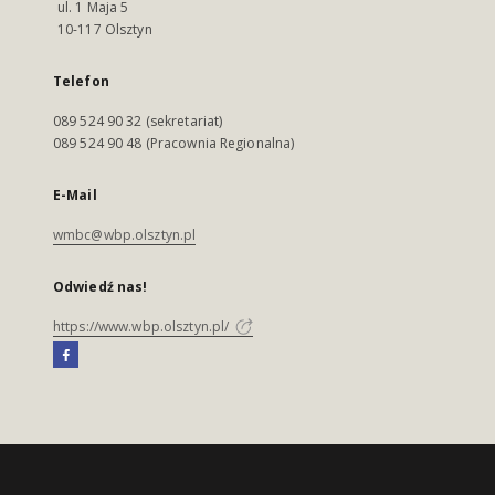
ul. 1 Maja 5
10-117 Olsztyn
Telefon
089 524 90 32 (sekretariat)
089 524 90 48 (Pracownia Regionalna)
E-Mail
wmbc@wbp.olsztyn.pl
Odwiedź nas!
https://www.wbp.olsztyn.pl/