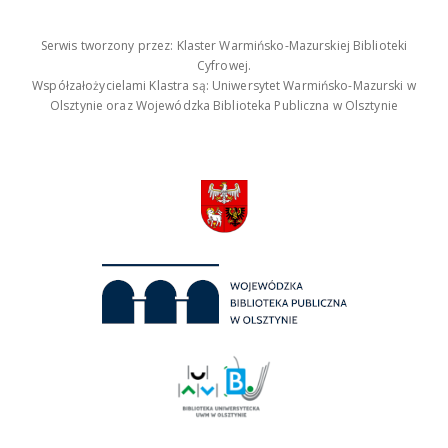
Serwis tworzony przez: Klaster Warmińsko-Mazurskiej Biblioteki
Cyfrowej.
Współzałożycielami Klastra są: Uniwersytet Warmińsko-Mazurski w
Olsztynie oraz Wojewódzka Biblioteka Publiczna w Olsztynie