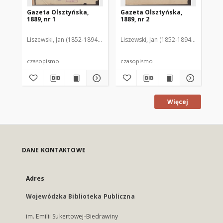
Gazeta Olsztyńska,
Gazeta Olsztyńska,
Ga
1889, nr 1
1889, nr 2
188
Liszewski, Jan (1852-1894). Red.
Liszewski, Jan (1852-1894). Red.
Lis
czasopismo
czasopismo
cz
Więcej
DANE KONTAKTOWE
Adres
Wojewódzka Biblioteka Publiczna
im. Emilii Sukertowej-Biedrawiny