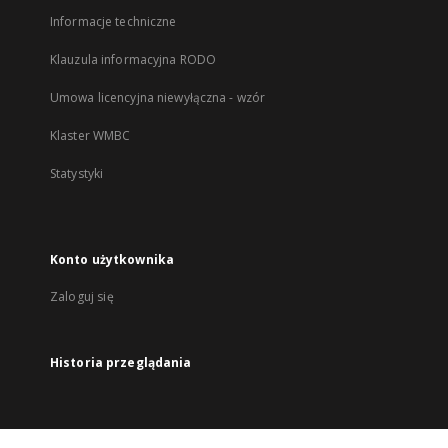
Informacje techniczne
Klauzula informacyjna RODO
Umowa licencyjna niewyłączna - wzór
Klaster WMBC
Statystyki
Konto użytkownika
Zaloguj się
Historia przeglądania