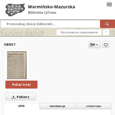
Wyszukiwanie zaawansowane
?
OBIEKT
Pokaż treść
Pobierz
OPIS
INFORMACJE
STRUKTURA