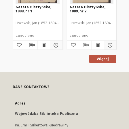
Gazeta Olsztyńska,
Gazeta Olsztyńska,
Ga
1889, nr 1
1889, nr 2
188
Liszewski, Jan (1852-1894). Red.
Liszewski, Jan (1852-1894). Red.
Lis
czasopismo
czasopismo
cz
Więcej
DANE KONTAKTOWE
Adres
Wojewódzka Biblioteka Publiczna
im. Emilii Sukertowej-Biedrawiny