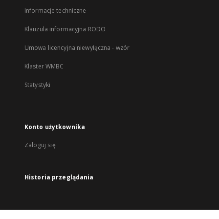
Informacje techniczne
Klauzula informacyjna RODO
Umowa licencyjna niewyłączna - wzór
Klaster WMBC
Statystyki
Konto użytkownika
Zaloguj się
Historia przeglądania