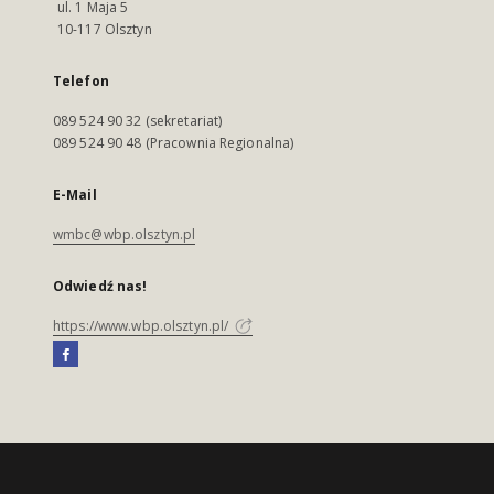
ul. 1 Maja 5
10-117 Olsztyn
Telefon
089 524 90 32 (sekretariat)
089 524 90 48 (Pracownia Regionalna)
E-Mail
wmbc@wbp.olsztyn.pl
Odwiedź nas!
https://www.wbp.olsztyn.pl/