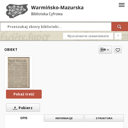
Wyszukiwanie zaawansowane
?
OBIEKT
Pokaż treść
Pobierz
OPIS
INFORMACJE
STRUKTURA