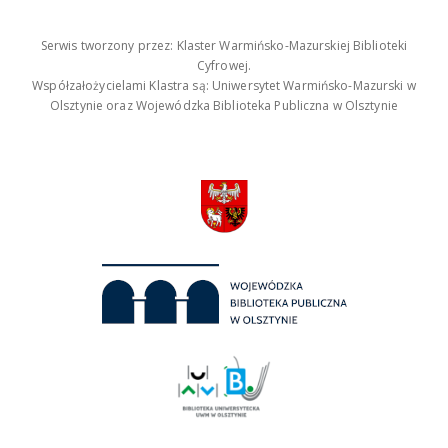
Serwis tworzony przez: Klaster Warmińsko-Mazurskiej Biblioteki
Cyfrowej.
Współzałożycielami Klastra są: Uniwersytet Warmińsko-Mazurski w
Olsztynie oraz Wojewódzka Biblioteka Publiczna w Olsztynie