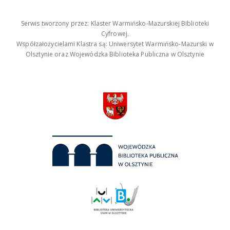
Serwis tworzony przez: Klaster Warmińsko-Mazurskiej Biblioteki
Cyfrowej.
Współzałożycielami Klastra są: Uniwersytet Warmińsko-Mazurski w
Olsztynie oraz Wojewódzka Biblioteka Publiczna w Olsztynie