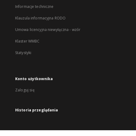
Informacje techniczne
Klauzula informacyjna RODO
Umowa licencyjna niewyłączna - wzór
Klaster WMBC
Statystyki
Konto użytkownika
Zaloguj się
Historia przeglądania