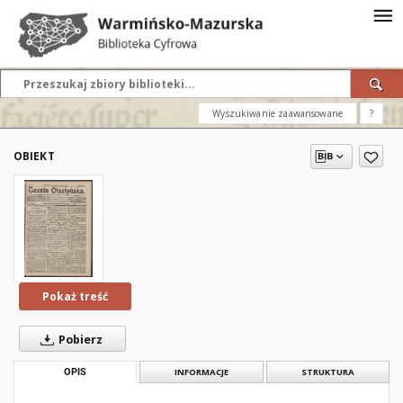
Wyszukiwanie zaawansowane
?
OBIEKT
Pokaż treść
Pobierz
OPIS
INFORMACJE
STRUKTURA