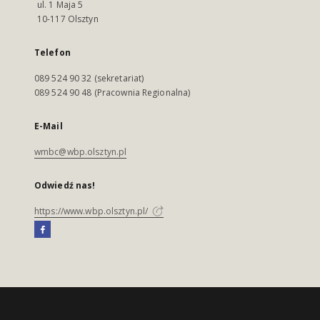
ul. 1 Maja 5
10-117 Olsztyn
Telefon
089 524 90 32 (sekretariat)
089 524 90 48 (Pracownia Regionalna)
E-Mail
wmbc@wbp.olsztyn.pl
Odwiedź nas!
https://www.wbp.olsztyn.pl/