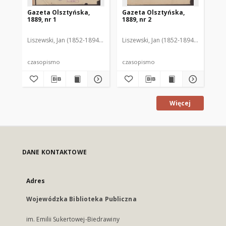
Gazeta Olsztyńska,
Gazeta Olsztyńska,
Ga
1889, nr 1
1889, nr 2
188
Liszewski, Jan (1852-1894). Red.
Liszewski, Jan (1852-1894). Red.
Lis
czasopismo
czasopismo
cz
Więcej
DANE KONTAKTOWE
Adres
Wojewódzka Biblioteka Publiczna
im. Emilii Sukertowej-Biedrawiny