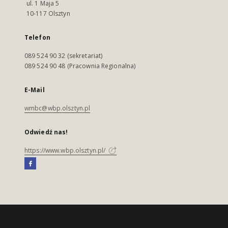
ul. 1 Maja 5
10-117 Olsztyn
Telefon
089 524 90 32 (sekretariat)
089 524 90 48 (Pracownia Regionalna)
E-Mail
wmbc@wbp.olsztyn.pl
Odwiedź nas!
https://www.wbp.olsztyn.pl/