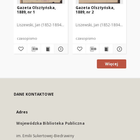
Gazeta Olsztyńska,
Gazeta Olsztyńska,
Ga
1889, nr 1
1889, nr 2
188
Liszewski, Jan (1852-1894). Red.
Liszewski, Jan (1852-1894). Red.
Lis
czasopismo
czasopismo
cz
Więcej
DANE KONTAKTOWE
Adres
Wojewódzka Biblioteka Publiczna
im. Emilii Sukertowej-Biedrawiny