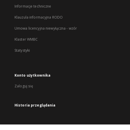
Informacje techniczne
Klauzula informacyjna RODO
Umowa licencyjna niewyłączna - wzór
Klaster WMBC
Statystyki
Konto użytkownika
Zaloguj się
Historia przeglądania