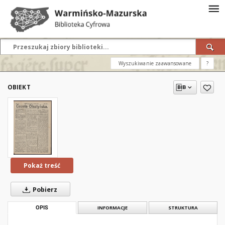
Wyszukiwanie zaawansowane
?
OBIEKT
Pokaż treść
Pobierz
OPIS
INFORMACJE
STRUKTURA