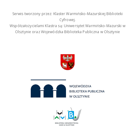
Serwis tworzony przez: Klaster Warmińsko-Mazurskiej Biblioteki
Cyfrowej.
Współzałożycielami Klastra są: Uniwersytet Warmińsko-Mazurski w
Olsztynie oraz Wojewódzka Biblioteka Publiczna w Olsztynie