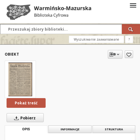
Wyszukiwanie zaawansowane
?
OBIEKT
Pokaż treść
Pobierz
OPIS
INFORMACJE
STRUKTURA