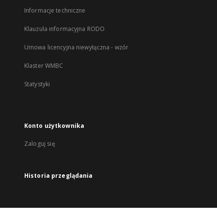
Informacje techniczne
Klauzula informacyjna RODO
Umowa licencyjna niewyłączna - wzór
Klaster WMBC
Statystyki
Konto użytkownika
Zaloguj się
Historia przeglądania