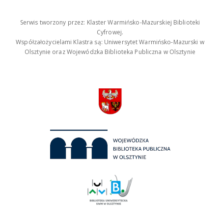
Serwis tworzony przez: Klaster Warmińsko-Mazurskiej Biblioteki
Cyfrowej.
Współzałożycielami Klastra są: Uniwersytet Warmińsko-Mazurski w
Olsztynie oraz Wojewódzka Biblioteka Publiczna w Olsztynie