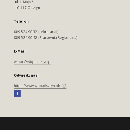
ul. 1 Maja 5
10-117 Olsztyn
Telefon
089 524 90 32 (sekretariat)
089 524 90 48 (Pracownia Regionalna)
E-Mail
wmbc@wbp.olsztyn.pl
Odwiedź nas!
https://www.wbp.olsztyn.pl/