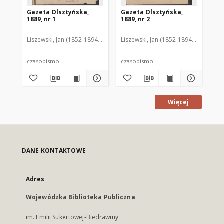
Gazeta Olsztyńska,
Gazeta Olsztyńska,
Ga
1889, nr 1
1889, nr 2
188
Liszewski, Jan (1852-1894). Red.
Liszewski, Jan (1852-1894). Red.
Lis
czasopismo
czasopismo
cz
Więcej
DANE KONTAKTOWE
Adres
Wojewódzka Biblioteka Publiczna
im. Emilii Sukertowej-Biedrawiny