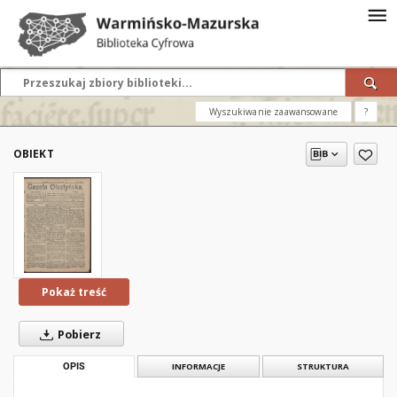
Wyszukiwanie zaawansowane
?
OBIEKT
Pokaż treść
Pobierz
OPIS
INFORMACJE
STRUKTURA