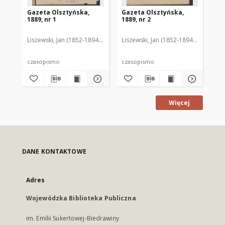
Gazeta Olsztyńska,
Gazeta Olsztyńska,
Ga
1889, nr 1
1889, nr 2
188
Liszewski, Jan (1852-1894). Red.
Liszewski, Jan (1852-1894). Red.
Lis
czasopismo
czasopismo
cz
Więcej
DANE KONTAKTOWE
Adres
Wojewódzka Biblioteka Publiczna
im. Emilii Sukertowej-Biedrawiny