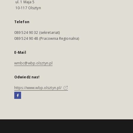
ul. 1 Maja 5
10-117 Olsztyn
Telefon
089 524 90 32 (sekretariat)
089 524 90 48 (Pracownia Regionalna)
E-Mail
wmbc@wbp.olsztyn.pl
Odwiedź nas!
https://www.wbp.olsztyn.pl/