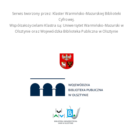
Serwis tworzony przez: Klaster Warmińsko-Mazurskiej Biblioteki
Cyfrowej.
Współzałożycielami Klastra są: Uniwersytet Warmińsko-Mazurski w
Olsztynie oraz Wojewódzka Biblioteka Publiczna w Olsztynie