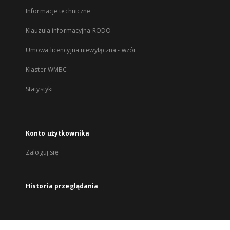
Informacje techniczne
Klauzula informacyjna RODO
Umowa licencyjna niewyłączna - wzór
Klaster WMBC
Statystyki
Konto użytkownika
Zaloguj się
Historia przeglądania