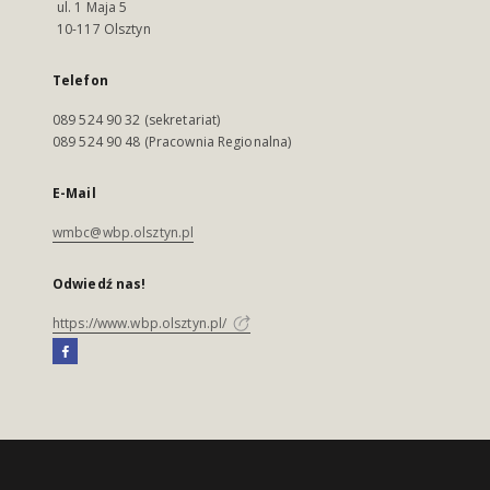
ul. 1 Maja 5
10-117 Olsztyn
Telefon
089 524 90 32 (sekretariat)
089 524 90 48 (Pracownia Regionalna)
E-Mail
wmbc@wbp.olsztyn.pl
Odwiedź nas!
https://www.wbp.olsztyn.pl/