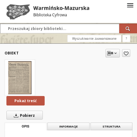
Wyszukiwanie zaawansowane
?
OBIEKT
Pokaż treść
Pobierz
OPIS
INFORMACJE
STRUKTURA