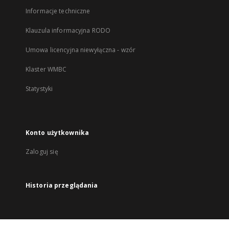
Informacje techniczne
Klauzula informacyjna RODO
Umowa licencyjna niewyłączna - wzór
Klaster WMBC
Statystyki
Konto użytkownika
Zaloguj się
Historia przeglądania