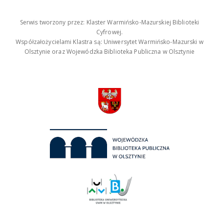
Serwis tworzony przez: Klaster Warmińsko-Mazurskiej Biblioteki
Cyfrowej.
Współzałożycielami Klastra są: Uniwersytet Warmińsko-Mazurski w
Olsztynie oraz Wojewódzka Biblioteka Publiczna w Olsztynie