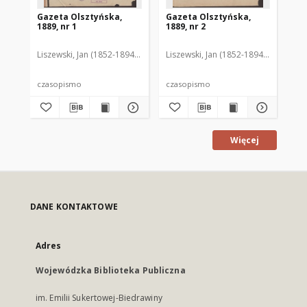
Gazeta Olsztyńska,
Gazeta Olsztyńska,
Ga
1889, nr 1
1889, nr 2
188
Liszewski, Jan (1852-1894). Red.
Liszewski, Jan (1852-1894). Red.
Lis
czasopismo
czasopismo
cz
Więcej
DANE KONTAKTOWE
Adres
Wojewódzka Biblioteka Publiczna
im. Emilii Sukertowej-Biedrawiny