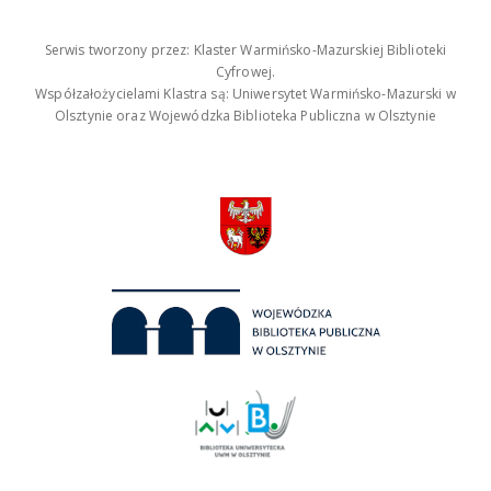
Serwis tworzony przez: Klaster Warmińsko-Mazurskiej Biblioteki
Cyfrowej.
Współzałożycielami Klastra są: Uniwersytet Warmińsko-Mazurski w
Olsztynie oraz Wojewódzka Biblioteka Publiczna w Olsztynie