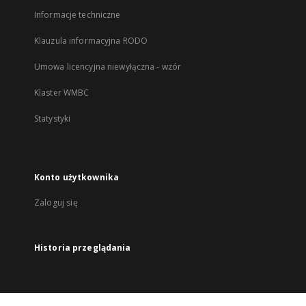
Informacje techniczne
Klauzula informacyjna RODO
Umowa licencyjna niewyłączna - wzór
Klaster WMBC
Statystyki
Konto użytkownika
Zaloguj się
Historia przeglądania