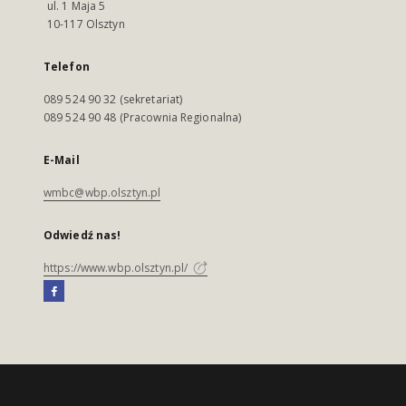
ul. 1 Maja 5
10-117 Olsztyn
Telefon
089 524 90 32 (sekretariat)
089 524 90 48 (Pracownia Regionalna)
E-Mail
wmbc@wbp.olsztyn.pl
Odwiedź nas!
https://www.wbp.olsztyn.pl/