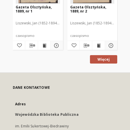
Gazeta Olsztyńska,
Gazeta Olsztyńska,
Ga
1889, nr 1
1889, nr 2
188
Liszewski, Jan (1852-1894). Red.
Liszewski, Jan (1852-1894). Red.
Lis
czasopismo
czasopismo
cz
Więcej
DANE KONTAKTOWE
Adres
Wojewódzka Biblioteka Publiczna
im. Emilii Sukertowej-Biedrawiny