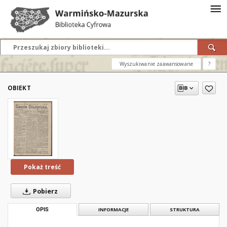
Wyszukiwanie zaawansowane
?
OBIEKT
Pokaż treść
Pobierz
OPIS
INFORMACJE
STRUKTURA