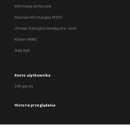
Informacje techniczne
Klauzula informacyjna RODO
Umowa licencyjna niewyłączna - wzór
Klaster WMBC
Statystyki
Konto użytkownika
Zaloguj się
Historia przeglądania