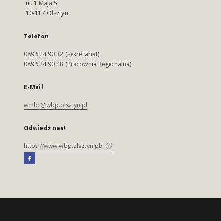
ul. 1 Maja 5
10-117 Olsztyn
Telefon
089 524 90 32 (sekretariat)
089 524 90 48 (Pracownia Regionalna)
E-Mail
wmbc@wbp.olsztyn.pl
Odwiedź nas!
https://www.wbp.olsztyn.pl/