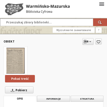
Wyszukiwanie zaawansowane
?
OBIEKT
Pokaż treść
Pobierz
OPIS
INFORMACJE
STRUKTURA