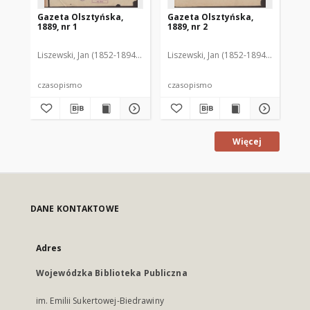
Gazeta Olsztyńska,
Gazeta Olsztyńska,
Ga
1889, nr 1
1889, nr 2
188
Liszewski, Jan (1852-1894). Red.
Liszewski, Jan (1852-1894). Red.
Lis
czasopismo
czasopismo
cz
Więcej
DANE KONTAKTOWE
Adres
Wojewódzka Biblioteka Publiczna
im. Emilii Sukertowej-Biedrawiny