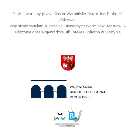
Serwis tworzony przez: Klaster Warmińsko-Mazurskiej Biblioteki
Cyfrowej.
Współzałożycielami Klastra są: Uniwersytet Warmińsko-Mazurski w
Olsztynie oraz Wojewódzka Biblioteka Publiczna w Olsztynie