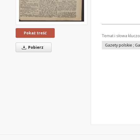
Pokaż treść
Temat i słowa klucz
Gazety polskie ; G
Pobierz