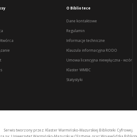
ksy
O Bibliotece
Dane kontaktowe
ca
Regulamin
łtwórca
Informacje techniczne
zanie
Klauzula informacyjna RODO
t
Umowa licencyjna niewyłączna - wzór
es
Klaster WMBC
Statystyki
Serwis tworzony przez: Klaster Warmińsko-Mazurskiej Biblioteki Cyfrowej.
tra są: Uniwersytet Warmińsko-Mazurski w Olsztynie oraz Wojewódzka Bibliote