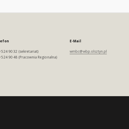
lefon
E-Mail
 524 90 32 (sekretariat)
wmbc@wbp.olsztyn.pl
 524 90 48 (Pracownia Regionalna)