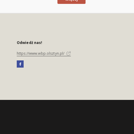
Odwiedź nas!
https://www.wbp.olsztyn.pl/