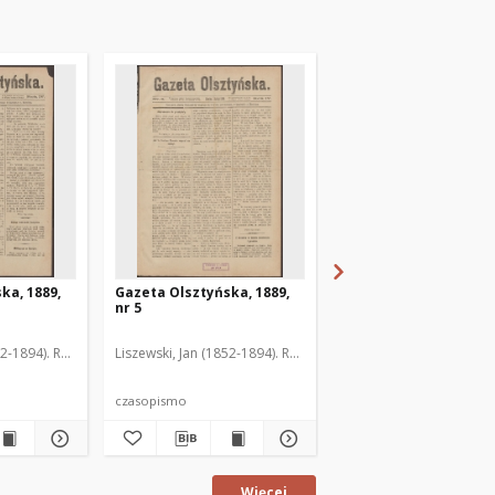
ka, 1889,
Gazeta Olsztyńska, 1889,
Gazeta Olsztyńska, 1
nr 5
nr 6
52-1894). Red.
Liszewski, Jan (1852-1894). Red.
Liszewski, Jan (1852-189
czasopismo
czasopismo
Więcej