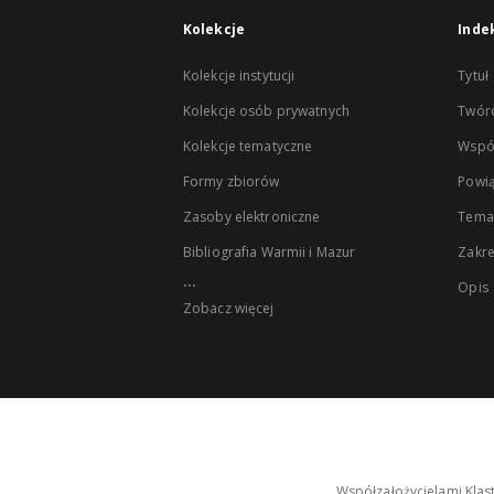
Kolekcje
Inde
Kolekcje instytucji
Tytuł
Kolekcje osób prywatnych
Twór
Kolekcje tematyczne
Wspó
Formy zbiorów
Powią
Zasoby elektroniczne
Tema
Bibliografia Warmii i Mazur
Zakr
...
Opis
Zobacz więcej
Współzałożycielami Klas