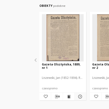
OBIEKTY
podobne
Gazeta Olsztyńska, 1889,
Gazeta Ols
nr 1
nr 2
Liszewski, Jan (1852-1894). Red.
Liszewski, J
czasopismo
czasopismo