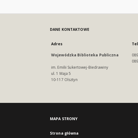
DANE KONTAKTOWE
Adres
Te
Wojewódzka Biblioteka Publiczna
089
089
im. Emilii Sukertowej-Biedrawiny
ul. 1 Maja 5
10-117 Olsztyn
MAPA STRONY
Strona główna