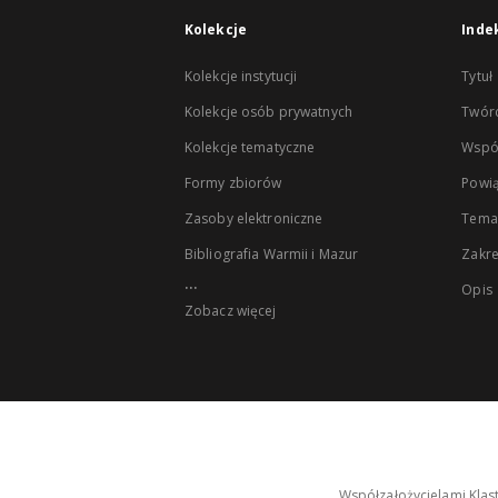
Kolekcje
Inde
Kolekcje instytucji
Tytuł
Kolekcje osób prywatnych
Twór
Kolekcje tematyczne
Wspó
Formy zbiorów
Powią
Zasoby elektroniczne
Tema
Bibliografia Warmii i Mazur
Zakr
...
Opis
Zobacz więcej
Współzałożycielami Klas