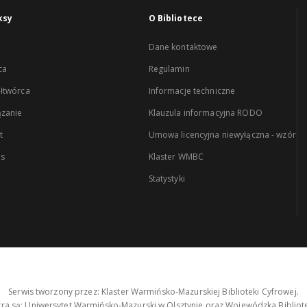
ksy
O Bibliotece
Dane kontaktowe
ca
Regulamin
łtwórca
Informacje techniczne
zanie
Klauzula informacyjna RODO
t
Umowa licencyjna niewyłączna - wzór
es
Klaster WMBC
Statystyki
Serwis tworzony przez: Klaster Warmińsko-Mazurskiej Biblioteki Cyfrowej.
tra są: Uniwersytet Warmińsko-Mazurski w Olsztynie oraz Wojewódzka Bibliote