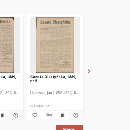
ka, 1889,
Gazeta Olsztyńska, 1889,
Gazeta Olsztyńska, 1
nr 5
nr 6
52-1894). Red.
Liszewski, Jan (1852-1894). Red.
Liszewski, Jan (1852-189
czasopismo
czasopismo
Więcej