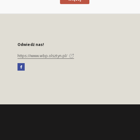
Odwiedź nas!
https://www.wbp.olsztyn.pl/