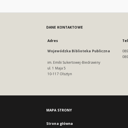
DANE KONTAKTOWE
Adres
Te
Wojewódzka Biblioteka Publiczna
089
089
im. Emilii Sukertowej-Biedrawiny
ul. 1 Maja 5
10-117 Olsztyn
MAPA STRONY
Strona główna