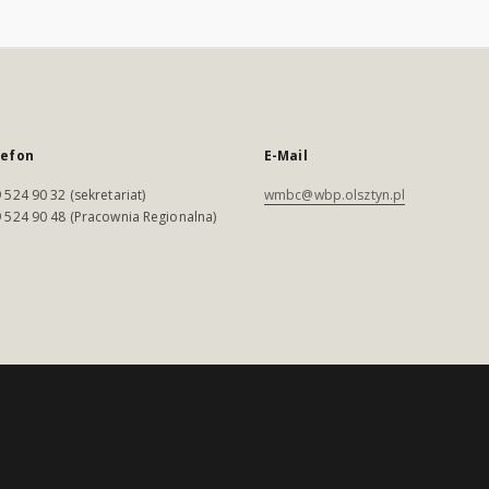
lefon
E-Mail
 524 90 32 (sekretariat)
wmbc@wbp.olsztyn.pl
 524 90 48 (Pracownia Regionalna)