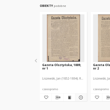
OBIEKTY
podobne
Gazeta Olsztyńska, 1889,
Gazeta Ols
nr 1
nr 2
Liszewski, Jan (1852-1894). Red.
Liszewski, J
czasopismo
czasopismo