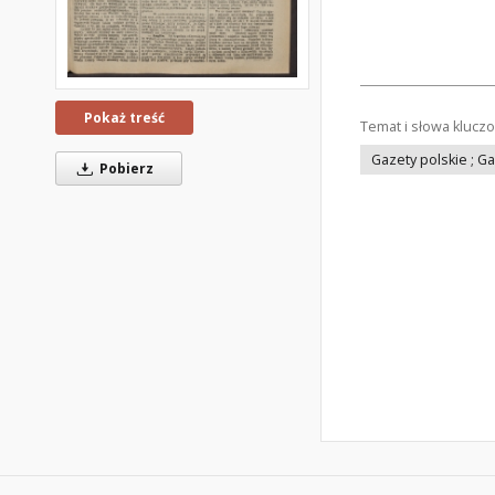
Pokaż treść
Temat i słowa klucz
Gazety polskie ; G
Pobierz