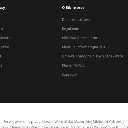
ksy
O Bibliotece
Dane kontaktowe
ca
Regulamin
łtwórca
Informacje techniczne
zanie
Klauzula informacyjna RODO
t
Umowa licencyjna niewyłączna - wzór
es
Klaster WMBC
Statystyki
Serwis tworzony przez: Klaster Warmińsko-Mazurskiej Biblioteki Cyfrowej.
tra są: Uniwersytet Warmińsko-Mazurski w Olsztynie oraz Wojewódzka Bibliote