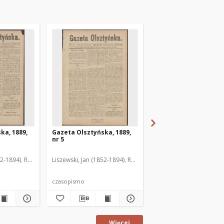
ka, 1889,
Gazeta Olsztyńska, 1889,
Gazeta Olsztyńska, 1
nr 5
nr 6
52-1894). Red.
Liszewski, Jan (1852-1894). Red.
Liszewski, Jan (1852-189
czasopismo
czasopismo
Więcej