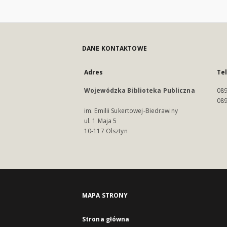
DANE KONTAKTOWE
Adres
Te
Wojewódzka Biblioteka Publiczna
089
089
im. Emilii Sukertowej-Biedrawiny
ul. 1 Maja 5
10-117 Olsztyn
MAPA STRONY
Strona główna