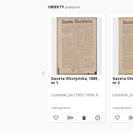
OBIEKTY
podobne
Gazeta Olsztyńska, 1889,
Gazeta Ols
nr 1
nr 2
Liszewski, Jan (1852-1894). Red.
Liszewski, J
czasopismo
czasopismo