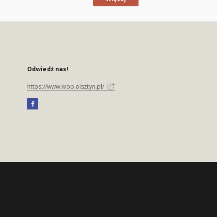
Odwiedź nas!
https://www.wbp.olsztyn.pl/