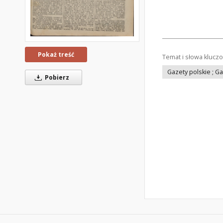
Pokaż treść
Temat i słowa klucz
Gazety polskie ; G
Pobierz