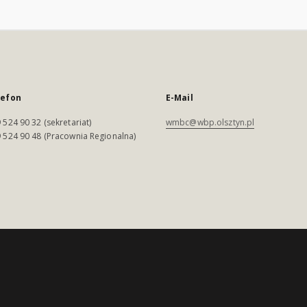
lefon
E-Mail
 524 90 32 (sekretariat)
wmbc@wbp.olsztyn.pl
 524 90 48 (Pracownia Regionalna)