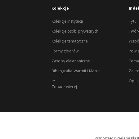
Kolekcje
Inde
Kolekcje instytucji
Tytuł
Kolekcje osób prywatnych
Twór
Kolekcje tematyczne
Wspó
Formy zbiorów
Powią
Zasoby elektroniczne
Tema
Bibliografia Warmii i Mazur
Zakr
...
Opis
Zobacz więcej
Współzałożycielami Klas