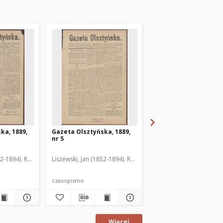
ka, 1889,
Gazeta Olsztyńska, 1889,
Gazeta Olsztyńska, 1
nr 5
nr 6
52-1894). Red.
Liszewski, Jan (1852-1894). Red.
Liszewski, Jan (1852-189
czasopismo
czasopismo
Więcej