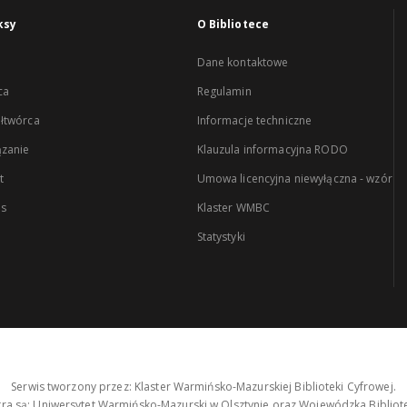
ksy
O Bibliotece
Dane kontaktowe
ca
Regulamin
łtwórca
Informacje techniczne
zanie
Klauzula informacyjna RODO
t
Umowa licencyjna niewyłączna - wzór
es
Klaster WMBC
Statystyki
Serwis tworzony przez: Klaster Warmińsko-Mazurskiej Biblioteki Cyfrowej.
tra są: Uniwersytet Warmińsko-Mazurski w Olsztynie oraz Wojewódzka Bibliote