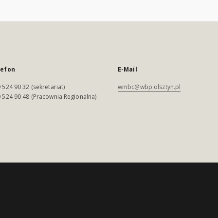
lefon
E-Mail
 524 90 32 (sekretariat)
wmbc@wbp.olsztyn.pl
 524 90 48 (Pracownia Regionalna)