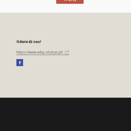
Odwiedź nas!
https://www.wbp.olsztyn.pl/