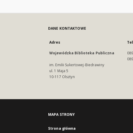
DANE KONTAKTOWE
Adres
Te
Wojewódzka Biblioteka Publiczna
089
089
im. Emilii Sukertowej-Biedrawiny
ul. 1 Maja 5
10-117 Olsztyn
MAPA STRONY
Strona główna