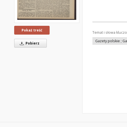
Pokaż treść
Temat i słowa klucz
Gazety polskie ; G
Pobierz