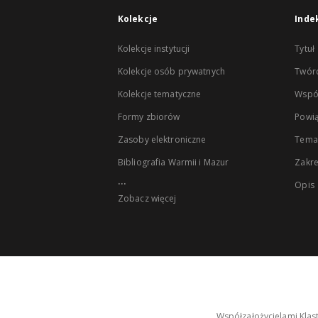
Kolekcje
Inde
Kolekcje instytucji
Tytuł
Kolekcje osób prywatnych
Twór
Kolekcje tematyczne
Wspó
Formy zbiorów
Powią
Zasoby elektroniczne
Tema
Bibliografia Warmii i Mazur
Zakr
...
Opis
Zobacz więcej
Współzałożycielami Klas