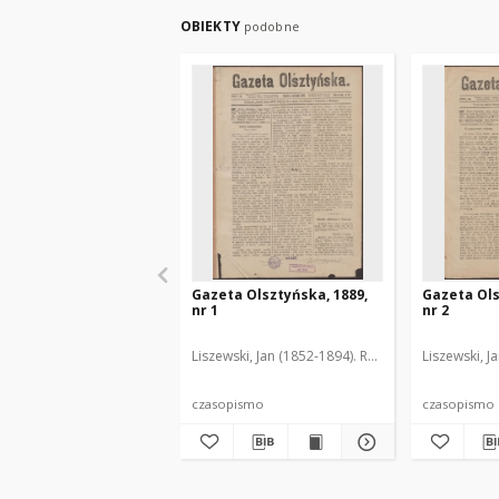
OBIEKTY
podobne
Gazeta Olsztyńska, 1889,
Gazeta Ols
nr 1
nr 2
Liszewski, Jan (1852-1894). Red.
Liszewski, J
czasopismo
czasopismo