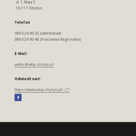
ul. 1 Maja 5
10-117 Olsztyn
Telefon
089 524 90 32 (sekretariat)
089 524 90 48 (Pracownia Regionalna)
E-Mail
wmbc@wbp.olsztyn.pl
Odwiedź nas!
https://www.wbp.olsztyn.pl/