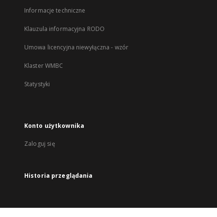
Informacje techniczne
Klauzula informacyjna RODO
Umowa licencyjna niewyłączna - wzór
Klaster WMBC
Statystyki
Konto użytkownika
Zaloguj się
Historia przeglądania