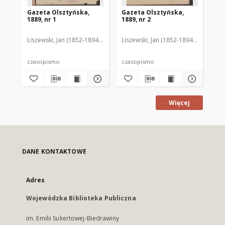
Gazeta Olsztyńska,
Gazeta Olsztyńska,
Ga
1889, nr 1
1889, nr 2
188
Liszewski, Jan (1852-1894). Red.
Liszewski, Jan (1852-1894). Red.
Lis
czasopismo
czasopismo
cz
Więcej
DANE KONTAKTOWE
Adres
Wojewódzka Biblioteka Publiczna
im. Emilii Sukertowej-Biedrawiny