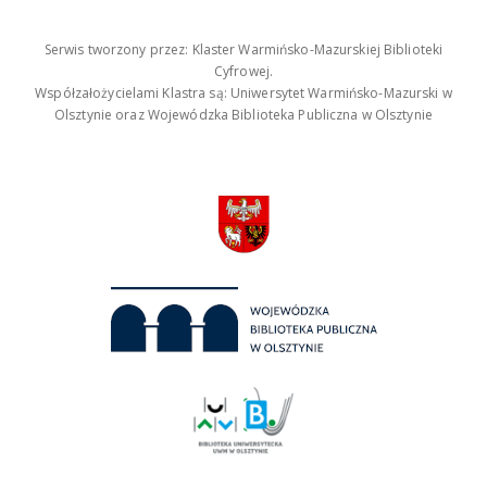
Serwis tworzony przez: Klaster Warmińsko-Mazurskiej Biblioteki
Cyfrowej.
Współzałożycielami Klastra są: Uniwersytet Warmińsko-Mazurski w
Olsztynie oraz Wojewódzka Biblioteka Publiczna w Olsztynie