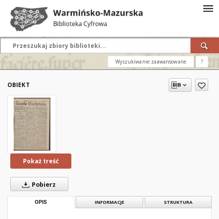
Wyszukiwanie zaawansowane
?
OBIEKT
Pokaż treść
Pobierz
OPIS
INFORMACJE
STRUKTURA