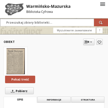
Wyszukiwanie zaawansowane
?
OBIEKT
Pokaż treść
Pobierz
OPIS
INFORMACJE
STRUKTURA