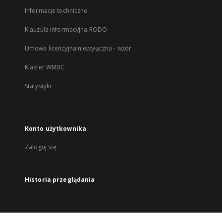
Informacje techniczne
Klauzula informacyjna RODO
Umowa licencyjna niewyłączna - wzór
Klaster WMBC
Statystyki
Konto użytkownika
Zaloguj się
Historia przeglądania