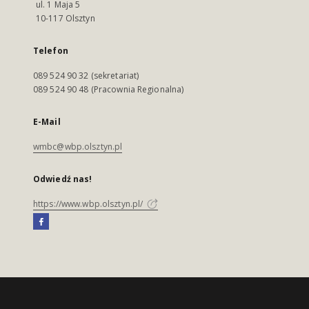
ul. 1 Maja 5
10-117 Olsztyn
Telefon
089 524 90 32 (sekretariat)
089 524 90 48 (Pracownia Regionalna)
E-Mail
wmbc@wbp.olsztyn.pl
Odwiedź nas!
https://www.wbp.olsztyn.pl/