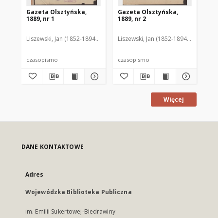
Gazeta Olsztyńska,
Gazeta Olsztyńska,
Ga
1889, nr 1
1889, nr 2
188
Liszewski, Jan (1852-1894). Red.
Liszewski, Jan (1852-1894). Red.
Lis
czasopismo
czasopismo
cz
Więcej
DANE KONTAKTOWE
Adres
Wojewódzka Biblioteka Publiczna
im. Emilii Sukertowej-Biedrawiny