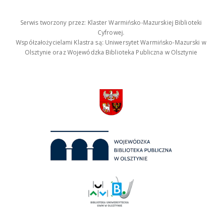
Serwis tworzony przez: Klaster Warmińsko-Mazurskiej Biblioteki
Cyfrowej.
Współzałożycielami Klastra są: Uniwersytet Warmińsko-Mazurski w
Olsztynie oraz Wojewódzka Biblioteka Publiczna w Olsztynie