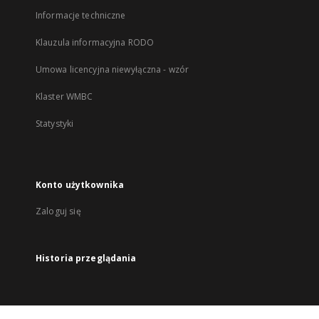
Informacje techniczne
Klauzula informacyjna RODO
Umowa licencyjna niewyłączna - wzór
Klaster WMBC
Statystyki
Konto użytkownika
Zaloguj się
Historia przeglądania