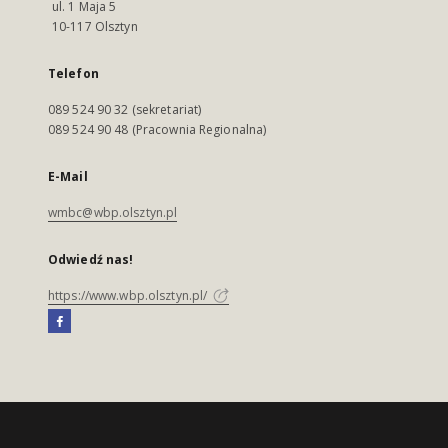
ul. 1 Maja 5
10-117 Olsztyn
Telefon
089 524 90 32 (sekretariat)
089 524 90 48 (Pracownia Regionalna)
E-Mail
wmbc@wbp.olsztyn.pl
Odwiedź nas!
https://www.wbp.olsztyn.pl/