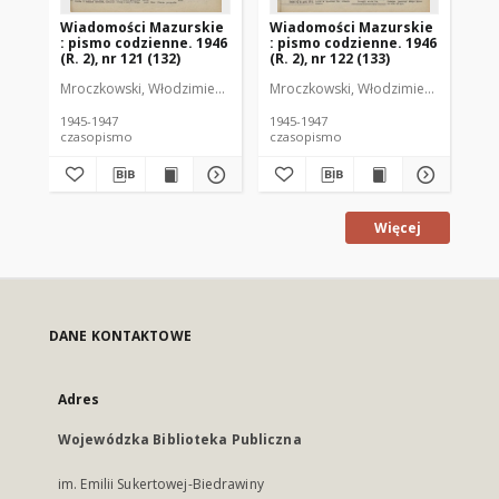
Wiadomości Mazurskie
Wiadomości Mazurskie
Wi
: pismo codzienne. 1946
: pismo codzienne. 1946
: 
(R. 2), nr 121 (132)
(R. 2), nr 122 (133)
(R.
Mroczkowski, Włodzimierz (1902-1971). Redaktor
Mroczkowski, Włodzimierz (1902-197
Mro
1945-1947
1945-1947
194
czasopismo
czasopismo
cz
Więcej
DANE KONTAKTOWE
Adres
Wojewódzka Biblioteka Publiczna
im. Emilii Sukertowej-Biedrawiny