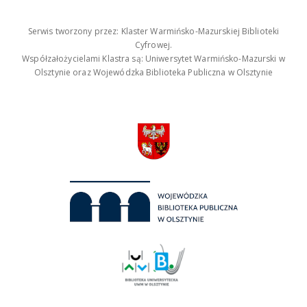
Serwis tworzony przez: Klaster Warmińsko-Mazurskiej Biblioteki
Cyfrowej.
Współzałożycielami Klastra są: Uniwersytet Warmińsko-Mazurski w
Olsztynie oraz Wojewódzka Biblioteka Publiczna w Olsztynie