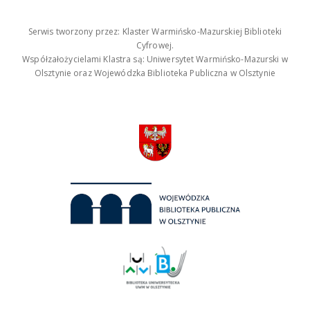
Serwis tworzony przez: Klaster Warmińsko-Mazurskiej Biblioteki
Cyfrowej.
Współzałożycielami Klastra są: Uniwersytet Warmińsko-Mazurski w
Olsztynie oraz Wojewódzka Biblioteka Publiczna w Olsztynie