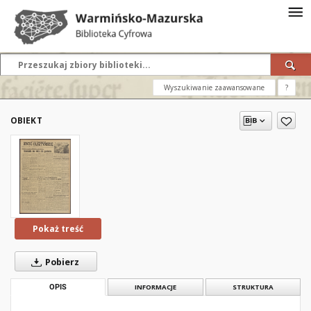
Wyszukiwanie zaawansowane
?
OBIEKT
Pokaż treść
Pobierz
OPIS
INFORMACJE
STRUKTURA