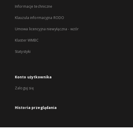
Informacje techniczne
Klauzula informacyjna RODO
Umowa licencyjna niewyłączna - wzór
Klaster WMBC
Statystyki
Konto użytkownika
Zaloguj się
Historia przeglądania