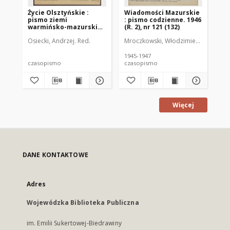
Życie Olsztyńskie :
Wiadomości Mazurskie
Wi
pismo ziemi
: pismo codzienne. 1946
: 
warmińsko-mazurskiej,
(R. 2), nr 121 (132)
(R.
1954, nr 265
Osiecki, Andrzej. Red.
Mroczkowski, Włodzimierz (1902-197
Mro
1945-1947
194
czasopismo
czasopismo
cz
Więcej
DANE KONTAKTOWE
Adres
Wojewódzka Biblioteka Publiczna
im. Emilii Sukertowej-Biedrawiny