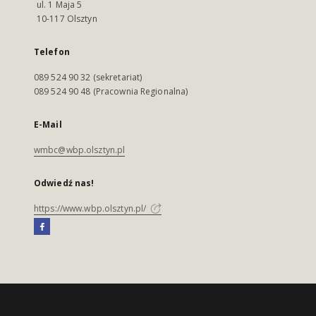
ul. 1 Maja 5
10-117 Olsztyn
Telefon
089 524 90 32 (sekretariat)
089 524 90 48 (Pracownia Regionalna)
E-Mail
wmbc@wbp.olsztyn.pl
Odwiedź nas!
https://www.wbp.olsztyn.pl/