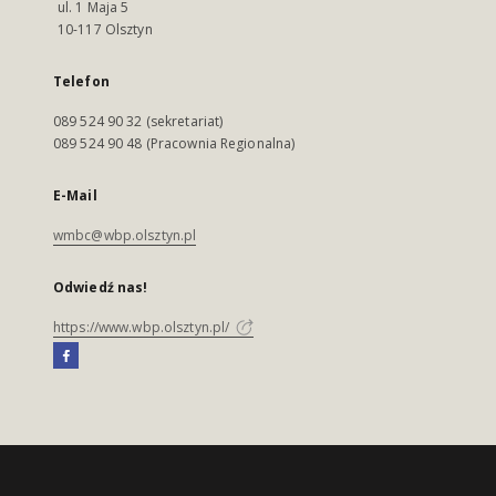
ul. 1 Maja 5
10-117 Olsztyn
Telefon
089 524 90 32 (sekretariat)
089 524 90 48 (Pracownia Regionalna)
E-Mail
wmbc@wbp.olsztyn.pl
Odwiedź nas!
https://www.wbp.olsztyn.pl/