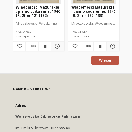
Wiadomości Mazurskie
Wiadomości Mazurskie
Wi
: pismo codzienne. 1946
: pismo codzienne. 1946
: 
(R. 2), nr 121 (132)
(R. 2), nr 122 (133)
(R.
Mroczkowski, Włodzimierz (1902-1971). Redaktor
Mroczkowski, Włodzimierz (1902-197
Mro
1945-1947
1945-1947
194
czasopismo
czasopismo
cz
Więcej
DANE KONTAKTOWE
Adres
Wojewódzka Biblioteka Publiczna
im. Emilii Sukertowej-Biedrawiny