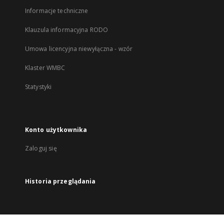
Informacje techniczne
Klauzula informacyjna RODO
Umowa licencyjna niewyłączna - wzór
Klaster WMBC
Statystyki
Konto użytkownika
Zaloguj się
Historia przeglądania