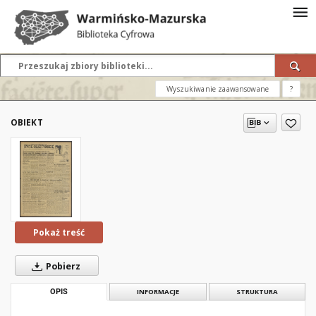
Wyszukiwanie zaawansowane
?
OBIEKT
Pokaż treść
Pobierz
OPIS
INFORMACJE
STRUKTURA