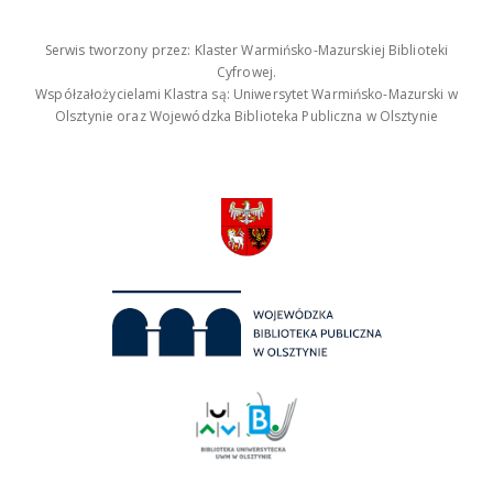
Serwis tworzony przez: Klaster Warmińsko-Mazurskiej Biblioteki
Cyfrowej.
Współzałożycielami Klastra są: Uniwersytet Warmińsko-Mazurski w
Olsztynie oraz Wojewódzka Biblioteka Publiczna w Olsztynie