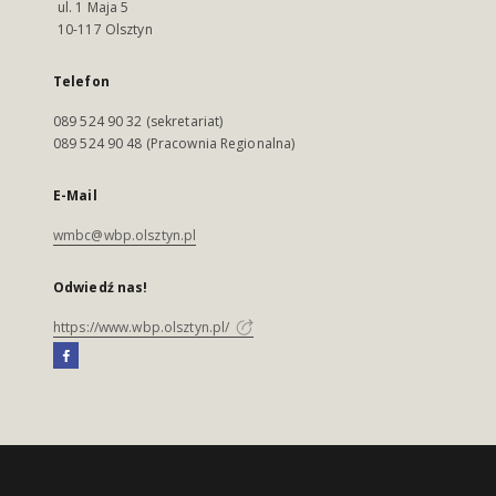
ul. 1 Maja 5
10-117 Olsztyn
Telefon
089 524 90 32 (sekretariat)
089 524 90 48 (Pracownia Regionalna)
E-Mail
wmbc@wbp.olsztyn.pl
Odwiedź nas!
https://www.wbp.olsztyn.pl/