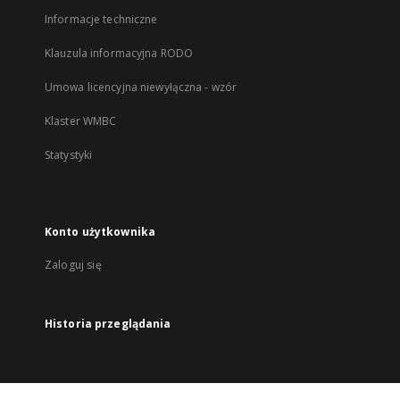
Informacje techniczne
Klauzula informacyjna RODO
Umowa licencyjna niewyłączna - wzór
Klaster WMBC
Statystyki
Konto użytkownika
Zaloguj się
Historia przeglądania