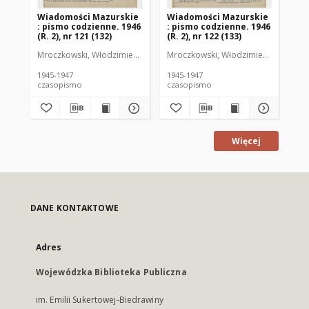
Wiadomości Mazurskie
Wiadomości Mazurskie
Wi
: pismo codzienne. 1946
: pismo codzienne. 1946
: 
(R. 2), nr 121 (132)
(R. 2), nr 122 (133)
(R.
Mroczkowski, Włodzimierz (1902-1971). Redaktor
Mroczkowski, Włodzimierz (1902-197
Mro
1945-1947
1945-1947
194
czasopismo
czasopismo
cz
Więcej
DANE KONTAKTOWE
Adres
Wojewódzka Biblioteka Publiczna
im. Emilii Sukertowej-Biedrawiny