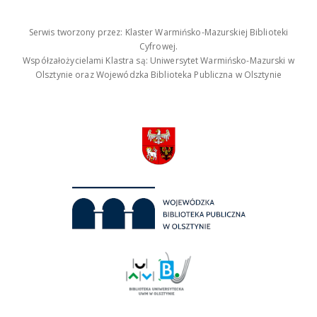
Serwis tworzony przez: Klaster Warmińsko-Mazurskiej Biblioteki
Cyfrowej.
Współzałożycielami Klastra są: Uniwersytet Warmińsko-Mazurski w
Olsztynie oraz Wojewódzka Biblioteka Publiczna w Olsztynie