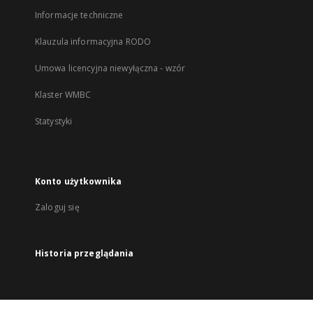
Informacje techniczne
Klauzula informacyjna RODO
Umowa licencyjna niewyłączna - wzór
Klaster WMBC
Statystyki
Konto użytkownika
Zaloguj się
Historia przeglądania