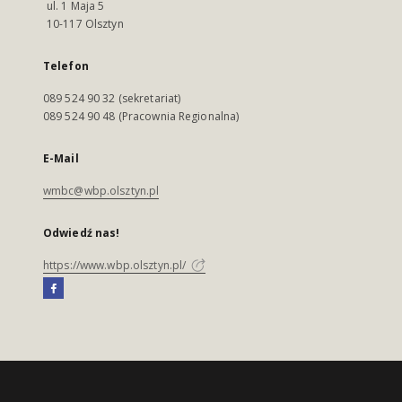
ul. 1 Maja 5
10-117 Olsztyn
Telefon
089 524 90 32 (sekretariat)
089 524 90 48 (Pracownia Regionalna)
E-Mail
wmbc@wbp.olsztyn.pl
Odwiedź nas!
https://www.wbp.olsztyn.pl/