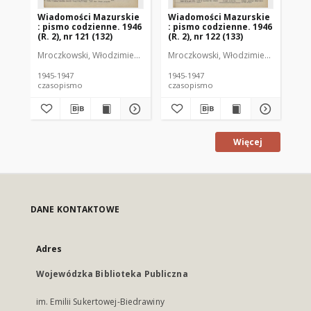
Wiadomości Mazurskie
Wiadomości Mazurskie
Wi
: pismo codzienne. 1946
: pismo codzienne. 1946
: 
(R. 2), nr 121 (132)
(R. 2), nr 122 (133)
(R.
Mroczkowski, Włodzimierz (1902-1971). Redaktor
Mroczkowski, Włodzimierz (1902-197
Mro
1945-1947
1945-1947
194
czasopismo
czasopismo
cz
Więcej
DANE KONTAKTOWE
Adres
Wojewódzka Biblioteka Publiczna
im. Emilii Sukertowej-Biedrawiny