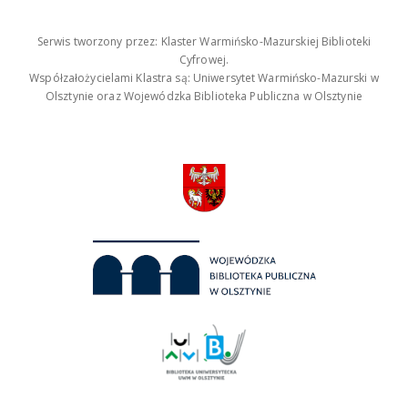
Serwis tworzony przez: Klaster Warmińsko-Mazurskiej Biblioteki
Cyfrowej.
Współzałożycielami Klastra są: Uniwersytet Warmińsko-Mazurski w
Olsztynie oraz Wojewódzka Biblioteka Publiczna w Olsztynie