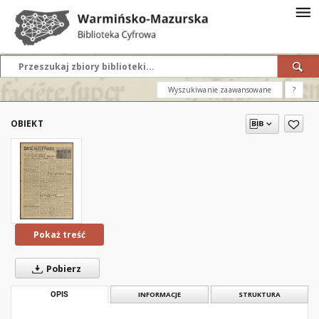
Wyszukiwanie zaawansowane
?
OBIEKT
Pokaż treść
Pobierz
OPIS
INFORMACJE
STRUKTURA