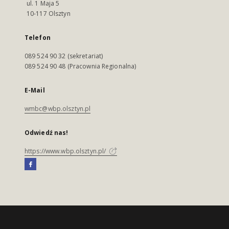
ul. 1 Maja 5
10-117 Olsztyn
Telefon
089 524 90 32 (sekretariat)
089 524 90 48 (Pracownia Regionalna)
E-Mail
wmbc@wbp.olsztyn.pl
Odwiedź nas!
https://www.wbp.olsztyn.pl/