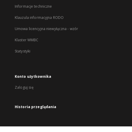
Informacje techniczne
Klauzula informacyjna RODO
Umowa licencyjna niewyłączna - wzór
Klaster WMBC
Statystyki
Konto użytkownika
Zaloguj się
Historia przeglądania