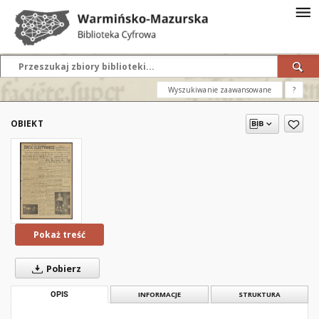
Wyszukiwanie zaawansowane
?
OBIEKT
Pokaż treść
Pobierz
OPIS
INFORMACJE
STRUKTURA