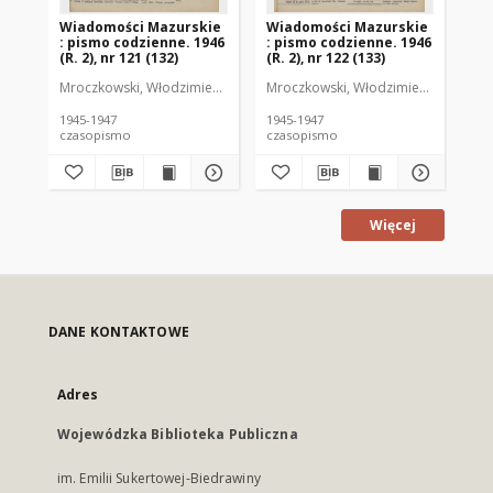
Wiadomości Mazurskie
Wiadomości Mazurskie
Wi
: pismo codzienne. 1946
: pismo codzienne. 1946
: 
(R. 2), nr 121 (132)
(R. 2), nr 122 (133)
(R.
Mroczkowski, Włodzimierz (1902-1971). Redaktor
Mroczkowski, Włodzimierz (1902-197
Mro
1945-1947
1945-1947
194
czasopismo
czasopismo
cz
Więcej
DANE KONTAKTOWE
Adres
Wojewódzka Biblioteka Publiczna
im. Emilii Sukertowej-Biedrawiny