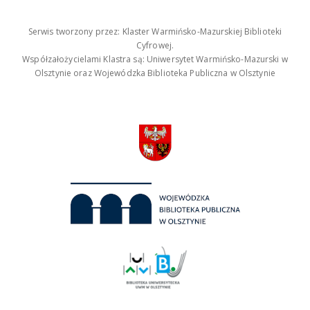
Serwis tworzony przez: Klaster Warmińsko-Mazurskiej Biblioteki
Cyfrowej.
Współzałożycielami Klastra są: Uniwersytet Warmińsko-Mazurski w
Olsztynie oraz Wojewódzka Biblioteka Publiczna w Olsztynie