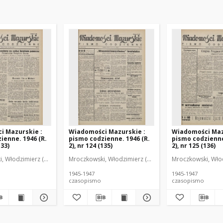
i Mazurskie :
Wiadomości Mazurskie :
Wiadomości Maz
ienne. 1946 (R.
pismo codzienne. 1946 (R.
pismo codzienne
133)
2), nr 124 (135)
2), nr 125 (136)
r
, Włodzimierz (1902-1971). Redaktor
Mroczkowski, Włodzimierz (1902-1971). Redaktor
Mroczkowski, Włod
1945-1947
1945-1947
czasopismo
czasopismo