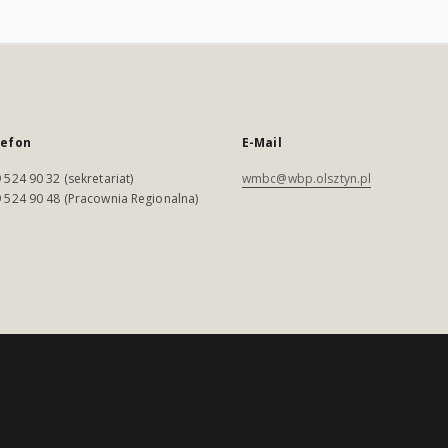
lefon
E-Mail
 524 90 32 (sekretariat)
wmbc@wbp.olsztyn.pl
 524 90 48 (Pracownia Regionalna)