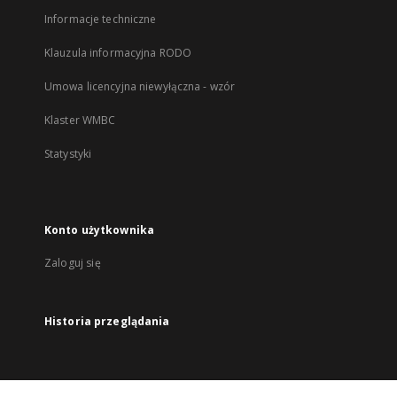
Informacje techniczne
Klauzula informacyjna RODO
Umowa licencyjna niewyłączna - wzór
Klaster WMBC
Statystyki
Konto użytkownika
Zaloguj się
Historia przeglądania