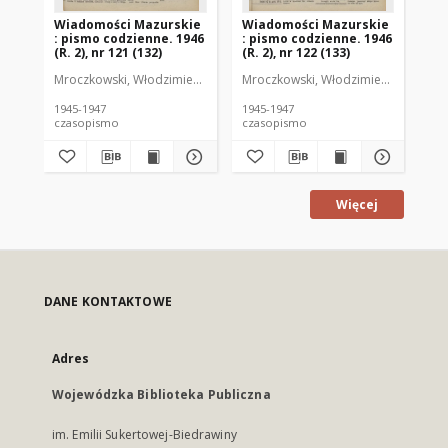
Wiadomości Mazurskie
Wiadomości Mazurskie
Wi
: pismo codzienne. 1946
: pismo codzienne. 1946
: 
(R. 2), nr 121 (132)
(R. 2), nr 122 (133)
(R.
Mroczkowski, Włodzimierz (1902-1971). Redaktor
Mroczkowski, Włodzimierz (1902-197
Mro
1945-1947
1945-1947
194
czasopismo
czasopismo
cz
Więcej
DANE KONTAKTOWE
Adres
Wojewódzka Biblioteka Publiczna
im. Emilii Sukertowej-Biedrawiny