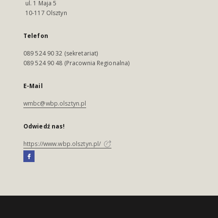
ul. 1 Maja 5
10-117 Olsztyn
Telefon
089 524 90 32 (sekretariat)
089 524 90 48 (Pracownia Regionalna)
E-Mail
wmbc@wbp.olsztyn.pl
Odwiedź nas!
https://www.wbp.olsztyn.pl/