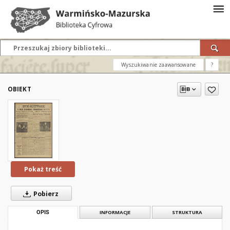
Wyszukiwanie zaawansowane
?
OBIEKT
Pokaż treść
Pobierz
OPIS
INFORMACJE
STRUKTURA