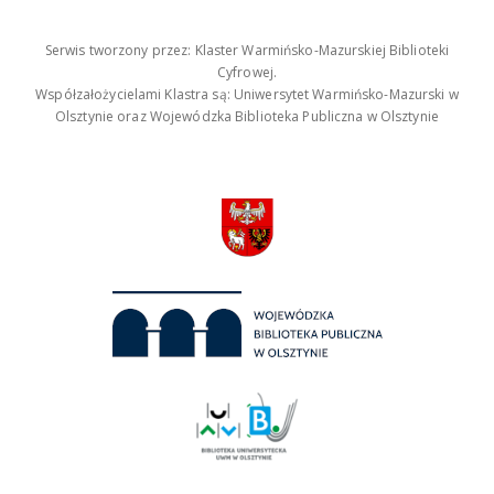
Serwis tworzony przez: Klaster Warmińsko-Mazurskiej Biblioteki
Cyfrowej.
Współzałożycielami Klastra są: Uniwersytet Warmińsko-Mazurski w
Olsztynie oraz Wojewódzka Biblioteka Publiczna w Olsztynie