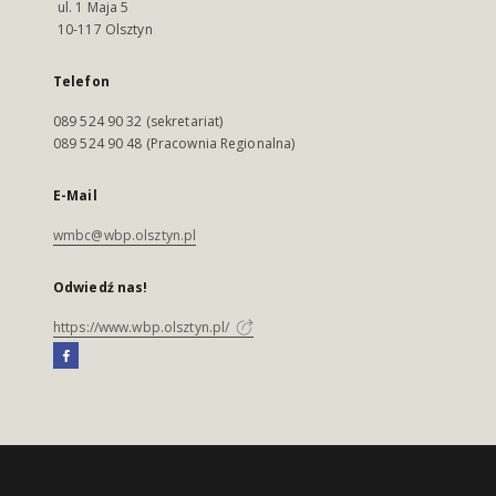
ul. 1 Maja 5
10-117 Olsztyn
Telefon
089 524 90 32 (sekretariat)
089 524 90 48 (Pracownia Regionalna)
E-Mail
wmbc@wbp.olsztyn.pl
Odwiedź nas!
https://www.wbp.olsztyn.pl/