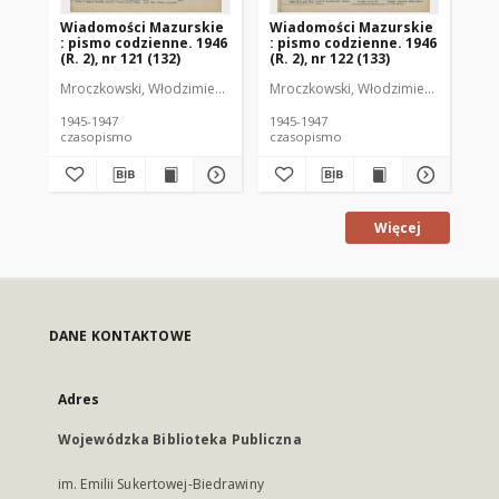
Wiadomości Mazurskie
Wiadomości Mazurskie
Wi
: pismo codzienne. 1946
: pismo codzienne. 1946
: 
(R. 2), nr 121 (132)
(R. 2), nr 122 (133)
(R.
Mroczkowski, Włodzimierz (1902-1971). Redaktor
Mroczkowski, Włodzimierz (1902-197
Mro
1945-1947
1945-1947
194
czasopismo
czasopismo
cz
Więcej
DANE KONTAKTOWE
Adres
Wojewódzka Biblioteka Publiczna
im. Emilii Sukertowej-Biedrawiny