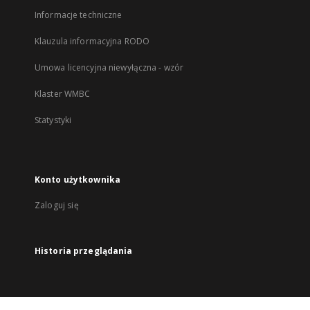
Informacje techniczne
Klauzula informacyjna RODO
Umowa licencyjna niewyłączna - wzór
Klaster WMBC
Statystyki
Konto użytkownika
Zaloguj się
Historia przeglądania