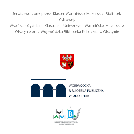
Serwis tworzony przez: Klaster Warmińsko-Mazurskiej Biblioteki
Cyfrowej.
Współzałożycielami Klastra są: Uniwersytet Warmińsko-Mazurski w
Olsztynie oraz Wojewódzka Biblioteka Publiczna w Olsztynie