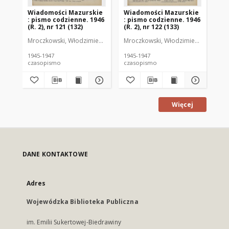
Wiadomości Mazurskie
Wiadomości Mazurskie
Wi
: pismo codzienne. 1946
: pismo codzienne. 1946
: 
(R. 2), nr 121 (132)
(R. 2), nr 122 (133)
(R.
Mroczkowski, Włodzimierz (1902-1971). Redaktor
Mroczkowski, Włodzimierz (1902-197
Mro
1945-1947
1945-1947
194
czasopismo
czasopismo
cz
Więcej
DANE KONTAKTOWE
Adres
Wojewódzka Biblioteka Publiczna
im. Emilii Sukertowej-Biedrawiny