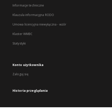
Informacje techniczne
Klauzula informacyjna RODO
Umowa licencyjna niewyłączna - wzór
Klaster WMBC
Statystyki
Konto użytkownika
Zaloguj się
Historia przeglądania