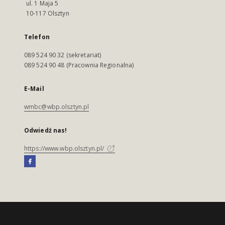
ul. 1 Maja 5
10-117 Olsztyn
Telefon
089 524 90 32 (sekretariat)
089 524 90 48 (Pracownia Regionalna)
E-Mail
wmbc@wbp.olsztyn.pl
Odwiedź nas!
https://www.wbp.olsztyn.pl/