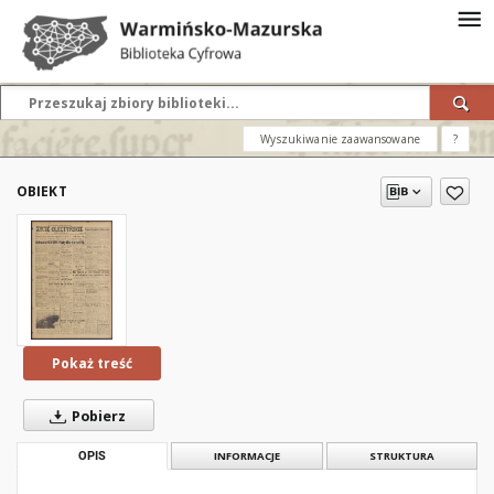
Wyszukiwanie zaawansowane
?
OBIEKT
Pokaż treść
Pobierz
OPIS
INFORMACJE
STRUKTURA