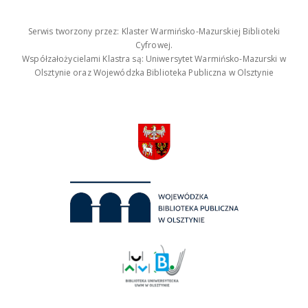
Serwis tworzony przez: Klaster Warmińsko-Mazurskiej Biblioteki
Cyfrowej.
Współzałożycielami Klastra są: Uniwersytet Warmińsko-Mazurski w
Olsztynie oraz Wojewódzka Biblioteka Publiczna w Olsztynie