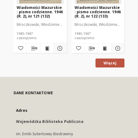
Wiadomości Mazurskie
Wiadomości Mazurskie
Wi
: pismo codzienne. 1946
: pismo codzienne. 1946
: 
(R. 2), nr 121 (132)
(R. 2), nr 122 (133)
(R.
Mroczkowski, Włodzimierz (1902-1971). Redaktor
Mroczkowski, Włodzimierz (1902-197
Mro
1945-1947
1945-1947
194
czasopismo
czasopismo
cz
Więcej
DANE KONTAKTOWE
Adres
Wojewódzka Biblioteka Publiczna
im. Emilii Sukertowej-Biedrawiny