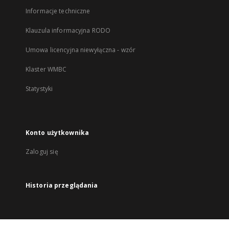
Informacje techniczne
Klauzula informacyjna RODO
Umowa licencyjna niewyłączna - wzór
Klaster WMBC
Statystyki
Konto użytkownika
Zaloguj się
Historia przeglądania