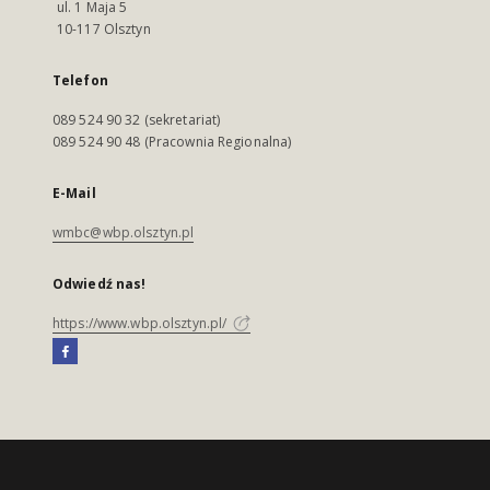
ul. 1 Maja 5
10-117 Olsztyn
Telefon
089 524 90 32 (sekretariat)
089 524 90 48 (Pracownia Regionalna)
E-Mail
wmbc@wbp.olsztyn.pl
Odwiedź nas!
https://www.wbp.olsztyn.pl/