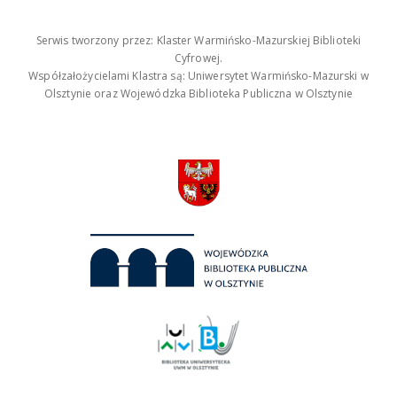
Serwis tworzony przez: Klaster Warmińsko-Mazurskiej Biblioteki
Cyfrowej.
Współzałożycielami Klastra są: Uniwersytet Warmińsko-Mazurski w
Olsztynie oraz Wojewódzka Biblioteka Publiczna w Olsztynie