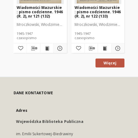
Wiadomości Mazurskie
Wiadomości Mazurskie
Wi
: pismo codzienne. 1946
: pismo codzienne. 1946
: 
(R. 2), nr 121 (132)
(R. 2), nr 122 (133)
(R.
Mroczkowski, Włodzimierz (1902-1971). Redaktor
Mroczkowski, Włodzimierz (1902-197
Mro
1945-1947
1945-1947
194
czasopismo
czasopismo
cz
Więcej
DANE KONTAKTOWE
Adres
Wojewódzka Biblioteka Publiczna
im. Emilii Sukertowej-Biedrawiny