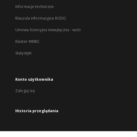
Informacje techniczne
Klauzula informacyjna RODO
Umowa licencyjna niewyłączna - wzór
Klaster WMBC
Statystyki
Konto użytkownika
Zaloguj się
Historia przeglądania