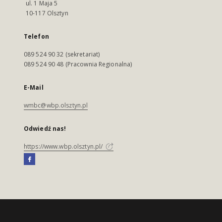
ul. 1 Maja 5
10-117 Olsztyn
Telefon
089 524 90 32 (sekretariat)
089 524 90 48 (Pracownia Regionalna)
E-Mail
wmbc@wbp.olsztyn.pl
Odwiedź nas!
https://www.wbp.olsztyn.pl/