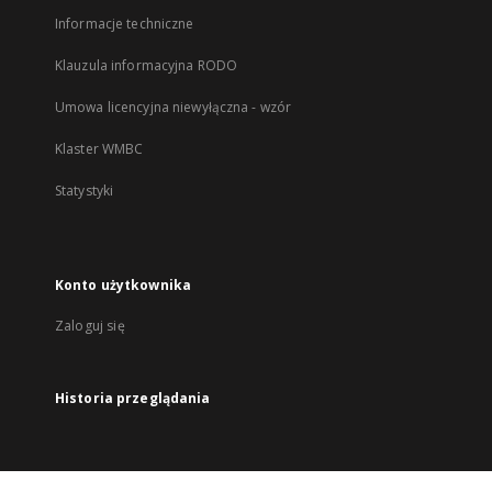
Informacje techniczne
Klauzula informacyjna RODO
Umowa licencyjna niewyłączna - wzór
Klaster WMBC
Statystyki
Konto użytkownika
Zaloguj się
Historia przeglądania