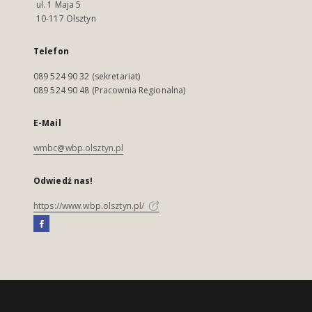
ul. 1 Maja 5
10-117 Olsztyn
Telefon
089 524 90 32 (sekretariat)
089 524 90 48 (Pracownia Regionalna)
E-Mail
wmbc@wbp.olsztyn.pl
Odwiedź nas!
https://www.wbp.olsztyn.pl/