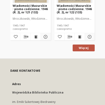
Wiadomości Mazurskie
Wiadomości Mazurskie
Wi
: pismo codzienne. 1946
: pismo codzienne. 1946
: 
(R. 2), nr 121 (132)
(R. 2), nr 122 (133)
(R.
Mroczkowski, Włodzimierz (1902-1971). Redaktor
Mroczkowski, Włodzimierz (1902-197
Mro
1945-1947
1945-1947
194
czasopismo
czasopismo
cz
Więcej
DANE KONTAKTOWE
Adres
Wojewódzka Biblioteka Publiczna
im. Emilii Sukertowej-Biedrawiny