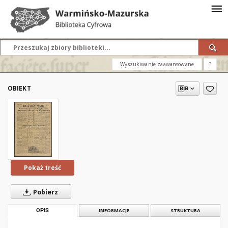
Wyszukiwanie zaawansowane
?
OBIEKT
Pokaż treść
Pobierz
OPIS
INFORMACJE
STRUKTURA