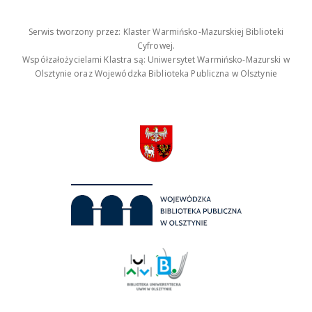
Serwis tworzony przez: Klaster Warmińsko-Mazurskiej Biblioteki
Cyfrowej.
Współzałożycielami Klastra są: Uniwersytet Warmińsko-Mazurski w
Olsztynie oraz Wojewódzka Biblioteka Publiczna w Olsztynie