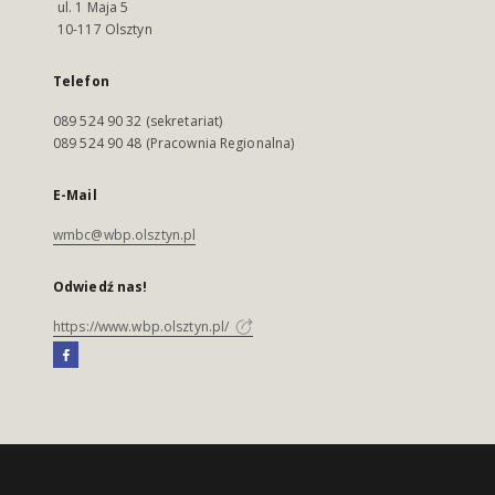
ul. 1 Maja 5
10-117 Olsztyn
Telefon
089 524 90 32 (sekretariat)
089 524 90 48 (Pracownia Regionalna)
E-Mail
wmbc@wbp.olsztyn.pl
Odwiedź nas!
https://www.wbp.olsztyn.pl/