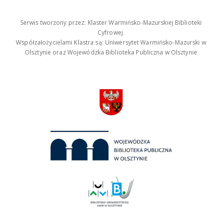
Serwis tworzony przez: Klaster Warmińsko-Mazurskiej Biblioteki
Cyfrowej.
Współzałożycielami Klastra są: Uniwersytet Warmińsko-Mazurski w
Olsztynie oraz Wojewódzka Biblioteka Publiczna w Olsztynie