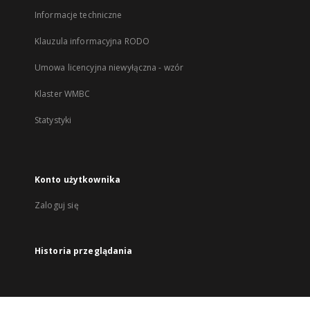
Informacje techniczne
Klauzula informacyjna RODO
Umowa licencyjna niewyłączna - wzór
Klaster WMBC
Statystyki
Konto użytkownika
Zaloguj się
Historia przeglądania