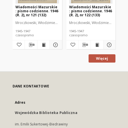
Wiadomości Mazurskie
Wiadomości Mazurskie
Wi
: pismo codzienne. 1946
: pismo codzienne. 1946
: 
(R. 2), nr 121 (132)
(R. 2), nr 122 (133)
(R.
Mroczkowski, Włodzimierz (1902-1971). Redaktor
Mroczkowski, Włodzimierz (1902-197
Mro
1945-1947
1945-1947
194
czasopismo
czasopismo
cz
Więcej
DANE KONTAKTOWE
Adres
Wojewódzka Biblioteka Publiczna
im. Emilii Sukertowej-Biedrawiny