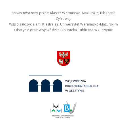
Serwis tworzony przez: Klaster Warmińsko-Mazurskiej Biblioteki
Cyfrowej.
Współzałożycielami Klastra są: Uniwersytet Warmińsko-Mazurski w
Olsztynie oraz Wojewódzka Biblioteka Publiczna w Olsztynie