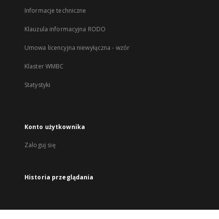
Informacje techniczne
Klauzula informacyjna RODO
Umowa licencyjna niewyłączna - wzór
Klaster WMBC
Statystyki
Konto użytkownika
Zaloguj się
Historia przeglądania