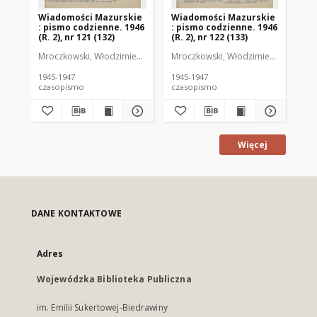
Wiadomości Mazurskie
Wiadomości Mazurskie
Wi
: pismo codzienne. 1946
: pismo codzienne. 1946
: 
(R. 2), nr 121 (132)
(R. 2), nr 122 (133)
(R.
Mroczkowski, Włodzimierz (1902-1971). Redaktor
Mroczkowski, Włodzimierz (1902-197
Mro
1945-1947
1945-1947
194
czasopismo
czasopismo
cz
Więcej
DANE KONTAKTOWE
Adres
Wojewódzka Biblioteka Publiczna
im. Emilii Sukertowej-Biedrawiny