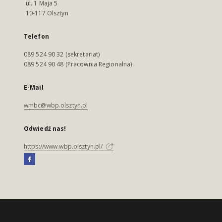
ul. 1 Maja 5
10-117 Olsztyn
Telefon
089 524 90 32 (sekretariat)
089 524 90 48 (Pracownia Regionalna)
E-Mail
wmbc@wbp.olsztyn.pl
Odwiedź nas!
https://www.wbp.olsztyn.pl/