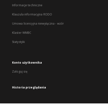
Informacje techniczne
Klauzula informacyjna RODO
Umowa licencyjna niewyłączna - wzór
Klaster WMBC
Statystyki
Konto użytkownika
Zaloguj się
Historia przeglądania