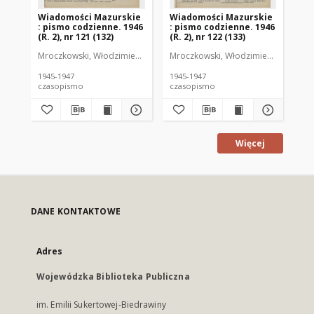
Wiadomości Mazurskie
Wiadomości Mazurskie
Wi
: pismo codzienne. 1946
: pismo codzienne. 1946
: 
(R. 2), nr 121 (132)
(R. 2), nr 122 (133)
(R.
Mroczkowski, Włodzimierz (1902-1971). Redaktor
Mroczkowski, Włodzimierz (1902-197
Mro
1945-1947
1945-1947
194
czasopismo
czasopismo
cz
Więcej
DANE KONTAKTOWE
Adres
Wojewódzka Biblioteka Publiczna
im. Emilii Sukertowej-Biedrawiny