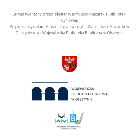
Serwis tworzony przez: Klaster Warmińsko-Mazurskiej Biblioteki
Cyfrowej.
Współzałożycielami Klastra są: Uniwersytet Warmińsko-Mazurski w
Olsztynie oraz Wojewódzka Biblioteka Publiczna w Olsztynie