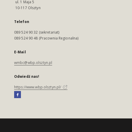
ul. 1 Maja 5
10-117 Olsztyn
Telefon
089 524 90 32 (sekretariat)
089 524 90 48 (Pracownia Regionalna)
E-Mail
wmbc@wbp.olsztyn.pl
Odwiedź nas!
https://www.wbp.olsztyn.pl/