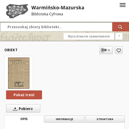
Wyszukiwanie zaawansowane
?
OBIEKT
Pokaż treść
Pobierz
OPIS
INFORMACJE
STRUKTURA