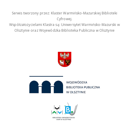
Serwis tworzony przez: Klaster Warmińsko-Mazurskiej Biblioteki
Cyfrowej.
Współzałożycielami Klastra są: Uniwersytet Warmińsko-Mazurski w
Olsztynie oraz Wojewódzka Biblioteka Publiczna w Olsztynie