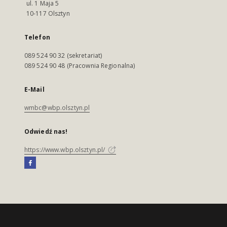
ul. 1 Maja 5
10-117 Olsztyn
Telefon
089 524 90 32 (sekretariat)
089 524 90 48 (Pracownia Regionalna)
E-Mail
wmbc@wbp.olsztyn.pl
Odwiedź nas!
https://www.wbp.olsztyn.pl/