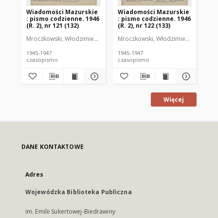
Wiadomości Mazurskie
Wiadomości Mazurskie
Wi
: pismo codzienne. 1946
: pismo codzienne. 1946
: 
(R. 2), nr 121 (132)
(R. 2), nr 122 (133)
(R.
Mroczkowski, Włodzimierz (1902-1971). Redaktor
Mroczkowski, Włodzimierz (1902-197
Mro
1945-1947
1945-1947
194
czasopismo
czasopismo
cz
Więcej
DANE KONTAKTOWE
Adres
Wojewódzka Biblioteka Publiczna
im. Emilii Sukertowej-Biedrawiny