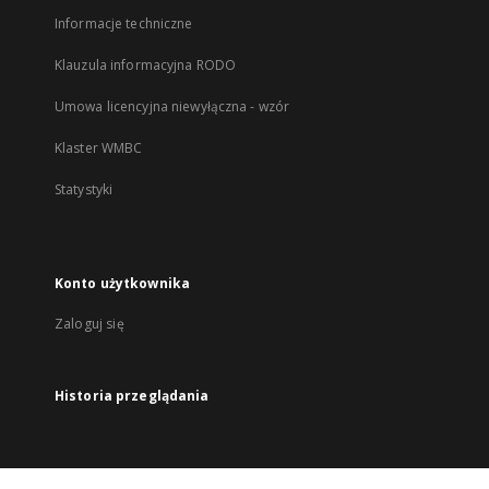
Informacje techniczne
Klauzula informacyjna RODO
Umowa licencyjna niewyłączna - wzór
Klaster WMBC
Statystyki
Konto użytkownika
Zaloguj się
Historia przeglądania