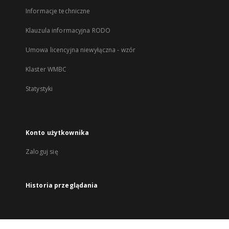
Informacje techniczne
Klauzula informacyjna RODO
Umowa licencyjna niewyłączna - wzór
Klaster WMBC
Statystyki
Konto użytkownika
Zaloguj się
Historia przeglądania