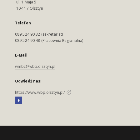
ul. 1 Maja 5
10-117 Olsztyn
Telefon
089 524 90 32 (sekretariat)
089 524 90 48 (Pracownia Regionalna)
E-Mail
wmbc@wbp.olsztyn.pl
Odwiedź nas!
https://www.wbp.olsztyn.pl/