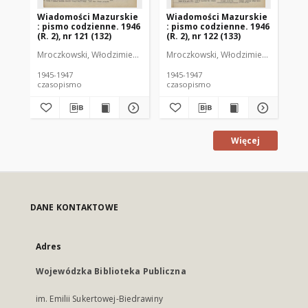
Wiadomości Mazurskie
Wiadomości Mazurskie
Wi
: pismo codzienne. 1946
: pismo codzienne. 1946
: 
(R. 2), nr 121 (132)
(R. 2), nr 122 (133)
(R.
Mroczkowski, Włodzimierz (1902-1971). Redaktor
Mroczkowski, Włodzimierz (1902-197
Mro
1945-1947
1945-1947
194
czasopismo
czasopismo
cz
Więcej
DANE KONTAKTOWE
Adres
Wojewódzka Biblioteka Publiczna
im. Emilii Sukertowej-Biedrawiny