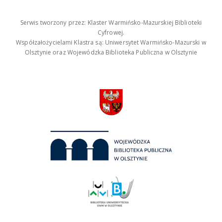
Serwis tworzony przez: Klaster Warmińsko-Mazurskiej Biblioteki
Cyfrowej.
Współzałożycielami Klastra są: Uniwersytet Warmińsko-Mazurski w
Olsztynie oraz Wojewódzka Biblioteka Publiczna w Olsztynie