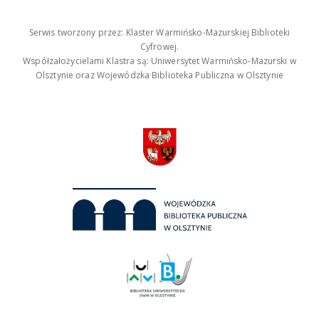
Serwis tworzony przez: Klaster Warmińsko-Mazurskiej Biblioteki
Cyfrowej.
Współzałożycielami Klastra są: Uniwersytet Warmińsko-Mazurski w
Olsztynie oraz Wojewódzka Biblioteka Publiczna w Olsztynie