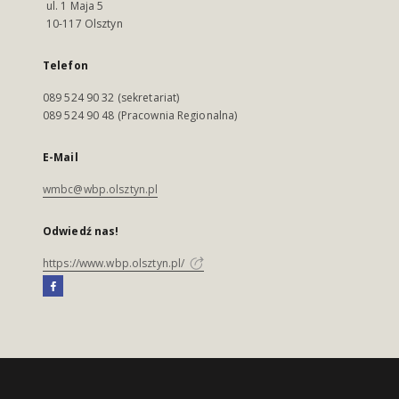
ul. 1 Maja 5
10-117 Olsztyn
Telefon
089 524 90 32 (sekretariat)
089 524 90 48 (Pracownia Regionalna)
E-Mail
wmbc@wbp.olsztyn.pl
Odwiedź nas!
https://www.wbp.olsztyn.pl/