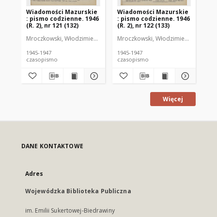
Wiadomości Mazurskie
Wiadomości Mazurskie
Wi
: pismo codzienne. 1946
: pismo codzienne. 1946
: 
(R. 2), nr 121 (132)
(R. 2), nr 122 (133)
(R.
Mroczkowski, Włodzimierz (1902-1971). Redaktor
Mroczkowski, Włodzimierz (1902-197
Mro
1945-1947
1945-1947
194
czasopismo
czasopismo
cz
Więcej
DANE KONTAKTOWE
Adres
Wojewódzka Biblioteka Publiczna
im. Emilii Sukertowej-Biedrawiny