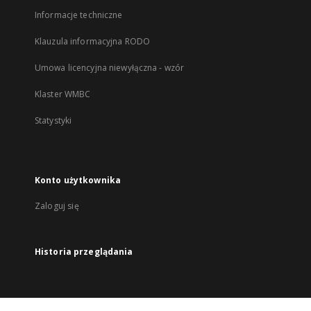
Informacje techniczne
Klauzula informacyjna RODO
Umowa licencyjna niewyłączna - wzór
Klaster WMBC
Statystyki
Konto użytkownika
Zaloguj się
Historia przeglądania