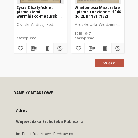
Życie Olsztyńskie :
Wiadomości Mazurskie
Wi
pismo ziemi
: pismo codzienne. 1946
: 
warmińsko-mazurskiej,
(R. 2), nr 121 (132)
(R.
1954, nr 224
Osiecki, Andrzej. Red.
Mroczkowski, Włodzimierz (1902-197
Mro
1945-1947
194
czasopismo
czasopismo
cz
Więcej
DANE KONTAKTOWE
Adres
Wojewódzka Biblioteka Publiczna
im. Emilii Sukertowej-Biedrawiny