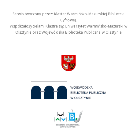
Serwis tworzony przez: Klaster Warmińsko-Mazurskiej Biblioteki
Cyfrowej.
Współzałożycielami Klastra są: Uniwersytet Warmińsko-Mazurski w
Olsztynie oraz Wojewódzka Biblioteka Publiczna w Olsztynie