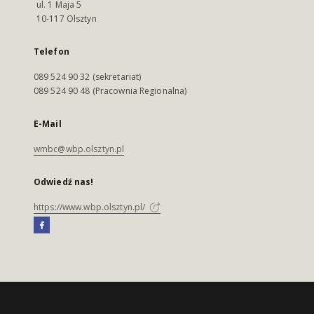
ul. 1 Maja 5
10-117 Olsztyn
Telefon
089 524 90 32 (sekretariat)
089 524 90 48 (Pracownia Regionalna)
E-Mail
wmbc@wbp.olsztyn.pl
Odwiedź nas!
https://www.wbp.olsztyn.pl/