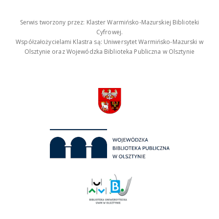
Serwis tworzony przez: Klaster Warmińsko-Mazurskiej Biblioteki
Cyfrowej.
Współzałożycielami Klastra są: Uniwersytet Warmińsko-Mazurski w
Olsztynie oraz Wojewódzka Biblioteka Publiczna w Olsztynie