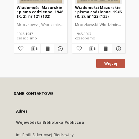
Wiadomości Mazurskie
Wiadomości Mazurskie
Wi
: pismo codzienne. 1946
: pismo codzienne. 1946
: 
(R. 2), nr 121 (132)
(R. 2), nr 122 (133)
(R.
Mroczkowski, Włodzimierz (1902-1971). Redaktor
Mroczkowski, Włodzimierz (1902-197
Mro
1945-1947
1945-1947
194
czasopismo
czasopismo
cz
Więcej
DANE KONTAKTOWE
Adres
Wojewódzka Biblioteka Publiczna
im. Emilii Sukertowej-Biedrawiny