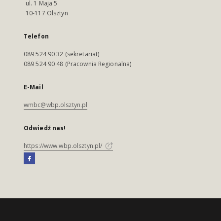
ul. 1 Maja 5
10-117 Olsztyn
Telefon
089 524 90 32 (sekretariat)
089 524 90 48 (Pracownia Regionalna)
E-Mail
wmbc@wbp.olsztyn.pl
Odwiedź nas!
https://www.wbp.olsztyn.pl/