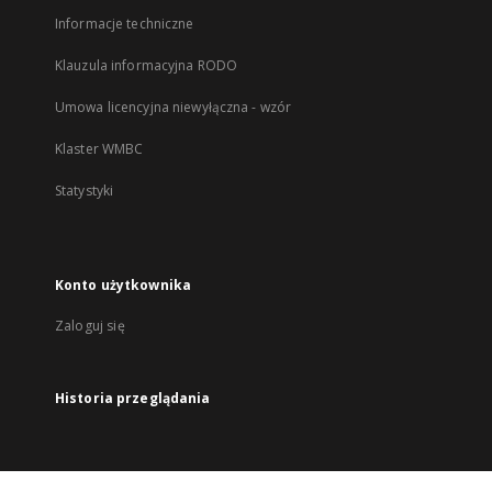
Informacje techniczne
Klauzula informacyjna RODO
Umowa licencyjna niewyłączna - wzór
Klaster WMBC
Statystyki
Konto użytkownika
Zaloguj się
Historia przeglądania