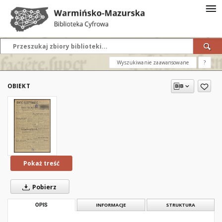
Wyszukiwanie zaawansowane
?
OBIEKT
Pokaż treść
Pobierz
OPIS
INFORMACJE
STRUKTURA