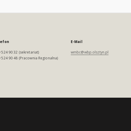
lefon
E-Mail
 524 90 32 (sekretariat)
wmbc@wbp.olsztyn.pl
 524 90 48 (Pracownia Regionalna)