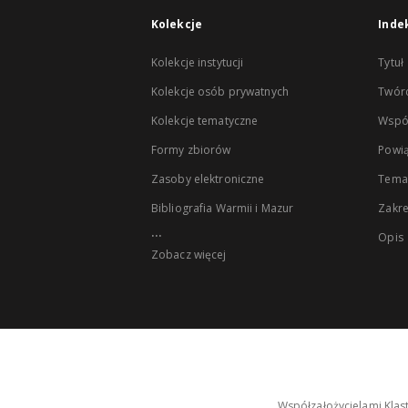
Kolekcje
Inde
Kolekcje instytucji
Tytuł
Kolekcje osób prywatnych
Twór
Kolekcje tematyczne
Wspó
Formy zbiorów
Powią
Zasoby elektroniczne
Tema
Bibliografia Warmii i Mazur
Zakr
...
Opis
Zobacz więcej
Współzałożycielami Klas