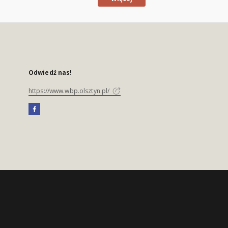
Odwiedź nas!
https://www.wbp.olsztyn.pl/