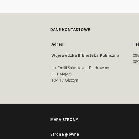
DANE KONTAKTOWE
Adres
Te
Wojewódzka Biblioteka Publiczna
089
089
im. Emilii Sukertowej-Biedrawiny
ul. 1 Maja 5
10-117 Olsztyn
MAPA STRONY
Strona główna