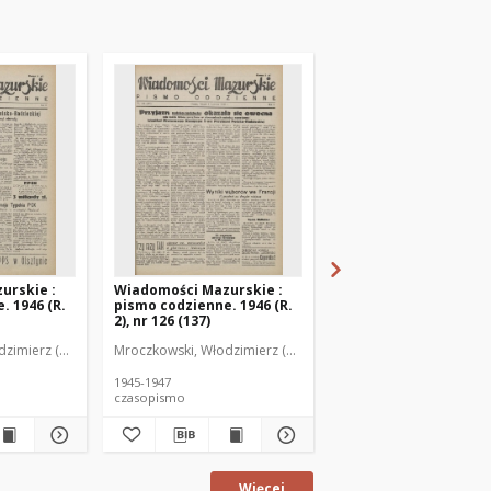
urskie :
Wiadomości Mazurskie :
Wiadomości Mazurski
. 1946 (R.
pismo codzienne. 1946 (R.
pismo codzienne. 1946
2), nr 126 (137)
2), nr 127 (138)
zimierz (1902-1971). Redaktor
Mroczkowski, Włodzimierz (1902-1971). Redaktor
Mroczkowski, Włodzimie
1945-1947
1945-1947
czasopismo
czasopismo
Więcej