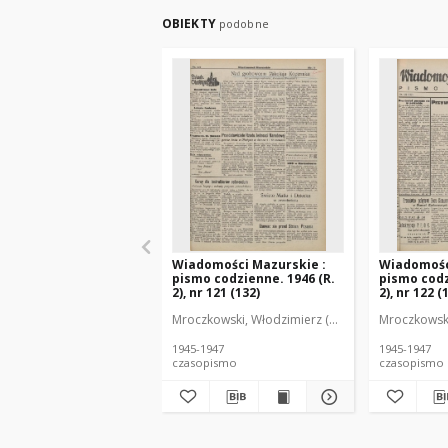
OBIEKTY
podobne
Wiadomości Mazurskie :
Wiadomośc
pismo codzienne. 1946 (R.
pismo codz
2), nr 121 (132)
2), nr 122 (
Mroczkowski, Włodzimierz (1902-1971). Redakto
Mroczkowski
1945-1947
1945-1947
czasopismo
czasopismo