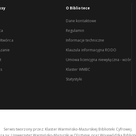
ksy
O Bibliotece
Dane kontaktowe
ca
Regulamin
łtwórca
Informacje techniczne
zanie
Klauzula informacyjna RODO
t
Umowa licencyjna niewyłączna - wzór
es
Klaster WMBC
Statystyki
Serwis tworzony przez: Klaster Warmińsko-Mazurskiej Biblioteki Cyfrowej.
tra są: Uniwersytet Warmińsko-Mazurski w Olsztynie oraz Wojewódzka Bibliote