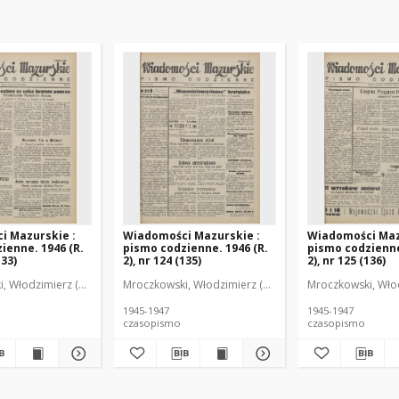
i Mazurskie :
Wiadomości Mazurskie :
Wiadomości Maz
ienne. 1946 (R.
pismo codzienne. 1946 (R.
pismo codzienne
133)
2), nr 124 (135)
2), nr 125 (136)
r
, Włodzimierz (1902-1971). Redaktor
Mroczkowski, Włodzimierz (1902-1971). Redaktor
Mroczkowski, Włod
1945-1947
1945-1947
czasopismo
czasopismo