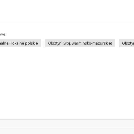
owe:
lne i lokalne polskie
Olsztyn (woj. warmińsko-mazurskie)
Olszty