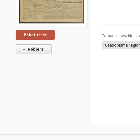
Pokaż treść
Temat i słowa klucz
Czasopisma regiona
Pobierz