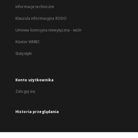
Informacje techniczne
Klauzula informacyjna RODO
Umowa licencyjna niewyłączna - wzór
Klaster WMBC
Statystyki
Konto użytkownika
Zaloguj się
Historia przeglądania