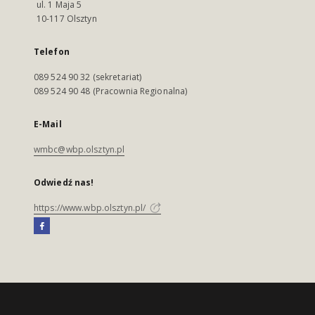
ul. 1 Maja 5
10-117 Olsztyn
Telefon
089 524 90 32 (sekretariat)
089 524 90 48 (Pracownia Regionalna)
E-Mail
wmbc@wbp.olsztyn.pl
Odwiedź nas!
https://www.wbp.olsztyn.pl/