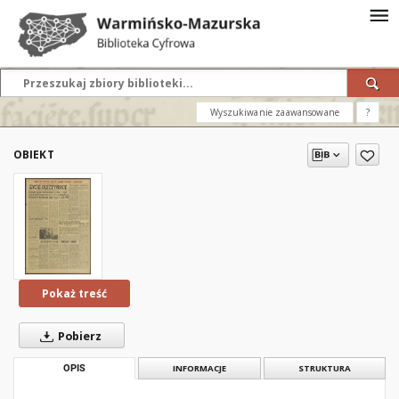
Wyszukiwanie zaawansowane
?
OBIEKT
Pokaż treść
Pobierz
OPIS
INFORMACJE
STRUKTURA