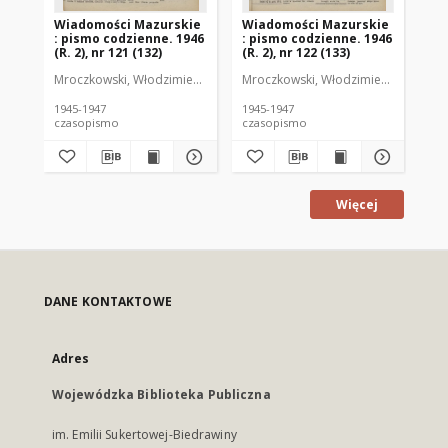
Wiadomości Mazurskie
Wiadomości Mazurskie
Wi
: pismo codzienne. 1946
: pismo codzienne. 1946
: 
(R. 2), nr 121 (132)
(R. 2), nr 122 (133)
(R.
Mroczkowski, Włodzimierz (1902-1971). Redaktor
Mroczkowski, Włodzimierz (1902-197
Mro
1945-1947
1945-1947
194
czasopismo
czasopismo
cz
Więcej
DANE KONTAKTOWE
Adres
Wojewódzka Biblioteka Publiczna
im. Emilii Sukertowej-Biedrawiny