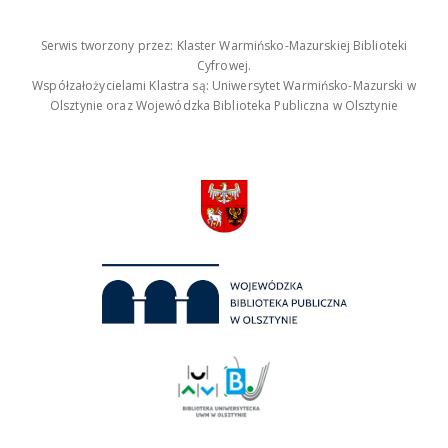
Serwis tworzony przez: Klaster Warmińsko-Mazurskiej Biblioteki
Cyfrowej.
Współzałożycielami Klastra są: Uniwersytet Warmińsko-Mazurski w
Olsztynie oraz Wojewódzka Biblioteka Publiczna w Olsztynie