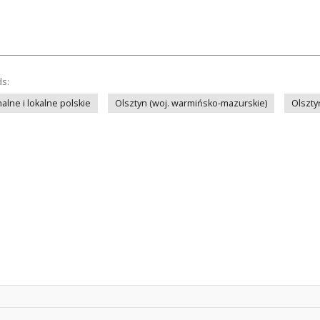
ds:
lne i lokalne polskie
Olsztyn (woj. warmińsko-mazurskie)
Olszty