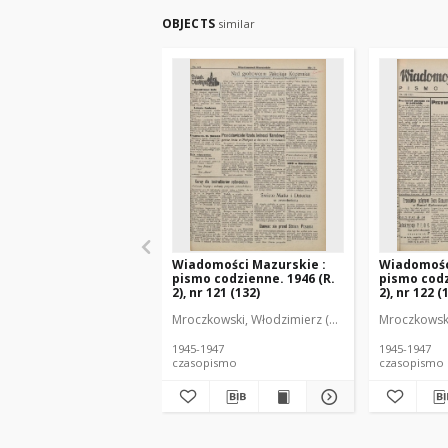
OBJECTS
similar
Wiadomości Mazurskie :
Wiadomośc
pismo codzienne. 1946 (R.
pismo codz
2), nr 121 (132)
2), nr 122 (
Mroczkowski, Włodzimierz (1902-1971). Redakto
Mroczkowski
1945-1947
1945-1947
czasopismo
czasopismo