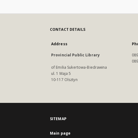
CONTACT DETAILS
Address
Ph
Provincial Public Library
089
089
of Emilia Sukertowa-Biedrawina
ul. 1 Maja 5
10-117 Olsztyn
SITEMAP
Main page