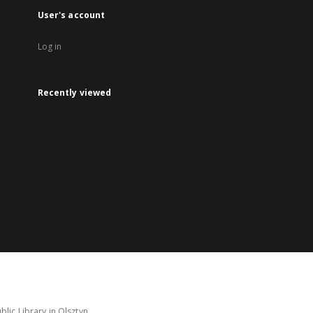
User's account
Log in
Recently viewed
lic Library in Olsztyn.