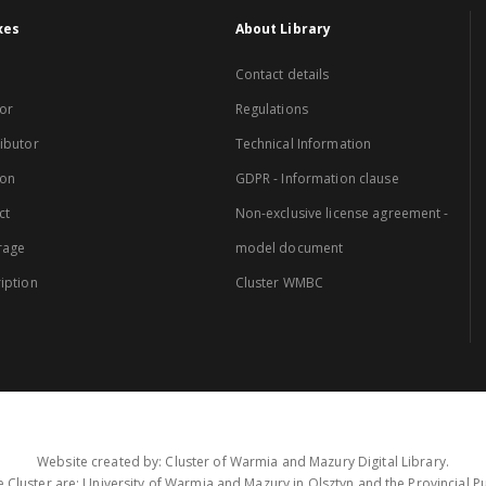
xes
About Library
Contact details
or
Regulations
ibutor
Technical Information
ion
GDPR - Information clause
ct
Non-exclusive license agreement -
rage
model document
iption
Cluster WMBC
Website created by: Cluster of Warmia and Mazury Digital Library.
 Cluster are: University of Warmia and Mazury in Olsztyn and the Provincial Pub