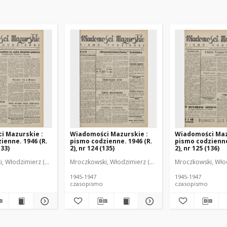
i Mazurskie :
Wiadomości Mazurskie :
Wiadomości Maz
ienne. 1946 (R.
pismo codzienne. 1946 (R.
pismo codzienne
133)
2), nr 124 (135)
2), nr 125 (136)
r
, Włodzimierz (1902-1971). Redaktor
Mroczkowski, Włodzimierz (1902-1971). Redaktor
Mroczkowski, Włod
1945-1947
1945-1947
czasopismo
czasopismo