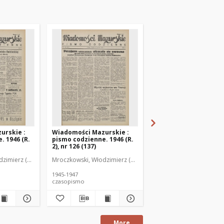
urskie :
Wiadomości Mazurskie :
Wiadomości Mazurski
. 1946 (R.
pismo codzienne. 1946 (R.
pismo codzienne. 1946
2), nr 126 (137)
2), nr 127 (138)
zimierz (1902-1971). Redaktor
Mroczkowski, Włodzimierz (1902-1971). Redaktor
Mroczkowski, Włodzimie
1945-1947
1945-1947
czasopismo
czasopismo
More