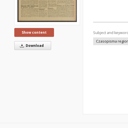
Show content
Subject and keywor
Czasopisma regiona
Download