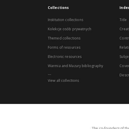
Collections
Inde
Institution collections
Title
Kolekcje osób prywatnych
Creat
Themed collections
Contr
Forms of resources
Relat
Electronic resources
Subje
Warmia and Mazury bibliography
Cove
...
Descr
View all collections
The co-founders of the