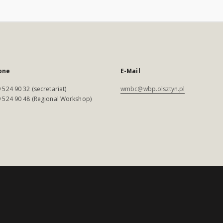
one
E-Mail
 524 90 32 (secretariat)
wmbc@wbp.olsztyn.pl
 524 90 48 (Regional Workshop)