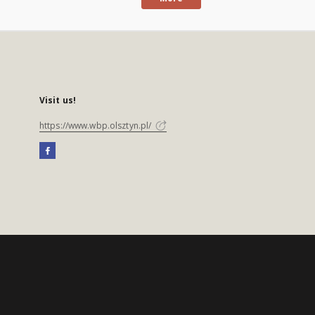
Visit us!
https://www.wbp.olsztyn.pl/